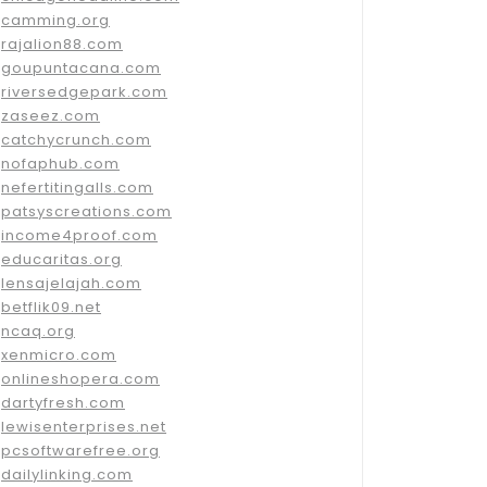
camming.org
rajalion88.com
goupuntacana.com
riversedgepark.com
zaseez.com
catchycrunch.com
nofaphub.com
nefertitingalls.com
patsyscreations.com
income4proof.com
educaritas.org
lensajelajah.com
betflik09.net
ncaq.org
xenmicro.com
onlineshopera.com
dartyfresh.com
lewisenterprises.net
pcsoftwarefree.org
dailylinking.com