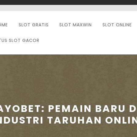
OME
SLOT GRATIS
SLOT MAXWIN
SLOT ONLINE
ITUS SLOT GACOR
AYOBET: PEMAIN BARU D
NDUSTRI TARUHAN ONLI