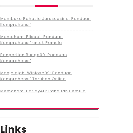
Membuka Rahasia Juruscasino: Panduan
Komprehensif
Memahami Plisbet: Panduan
Komprehensif untuk Pemula
Pengertian Bunga99: Panduan
Komprehensif
Menjelajahi Winlose99: Panduan
Komprehensif Taruhan Online
Memahami Parlay4D: Panduan Pemula
Links