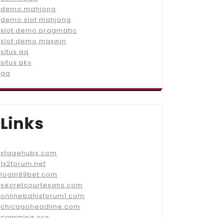
demo mahjong
demo slot mahjong
slot demo pragmatic
slot demo maxwin
situs qq
situs pkv
qq
Links
stagehubs.com
1x2forum.net
login99bet.com
secretcourtesans.com
onlinebahisforum1.com
chicagoheadline.com
camming.org