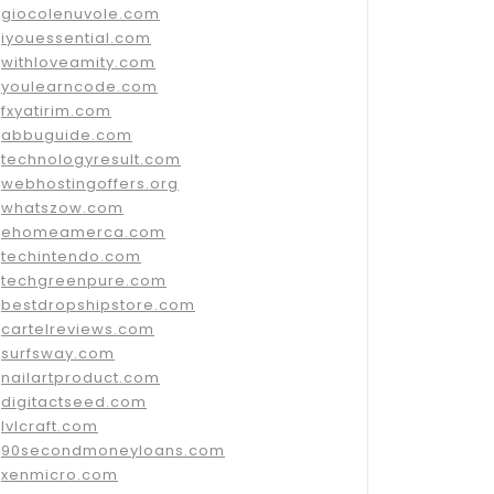
giocolenuvole.com
iyouessential.com
withloveamity.com
youlearncode.com
fxyatirim.com
abbuguide.com
technologyresult.com
webhostingoffers.org
whatszow.com
ehomeamerca.com
techintendo.com
techgreenpure.com
bestdropshipstore.com
cartelreviews.com
surfsway.com
nailartproduct.com
digitactseed.com
lvlcraft.com
90secondmoneyloans.com
xenmicro.com