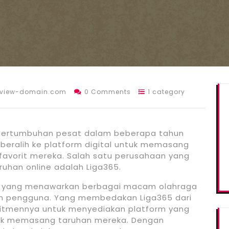
eview-domain.com
0 Comments
1 category
 pertumbuhan pesat dalam beberapa tahun
 beralih ke platform digital untuk memasang
favorit mereka. Salah satu perusahaan yang
uhan online adalah Liga365.
ne yang menawarkan berbagai macam olahraga
eh pengguna. Yang membedakan Liga365 dari
omitmennya untuk menyediakan platform yang
uk memasang taruhan mereka. Dengan