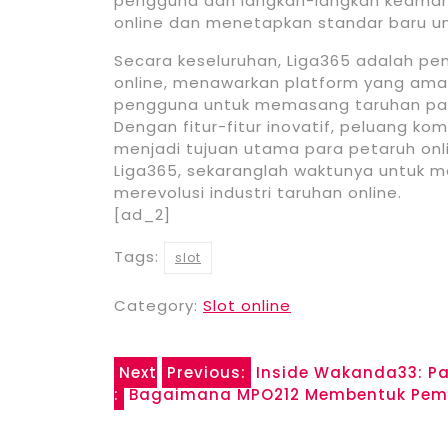
pengguna dan langkah-langkah keamanan
online dan menetapkan standar baru un
Secara keseluruhan, Liga365 adalah pe
online, menawarkan platform yang ama
pengguna untuk memasang taruhan pad
Dengan fitur-fitur inovatif, peluang ko
menjadi tujuan utama para petaruh onl
Liga365, sekaranglah waktunya untuk me
merevolusi industri taruhan online.
[ad_2]
Tags:
slot
Category:
Slot online
Post
Next
Previous:
Inside Wakanda33: P
:
Bagaimana MPO212 Membentuk Pemb
navigation