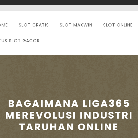
OME
SLOT GRATIS
SLOT MAXWIN
SLOT ONLINE
ITUS SLOT GACOR
BAGAIMANA LIGA365
MEREVOLUSI INDUSTRI
TARUHAN ONLINE