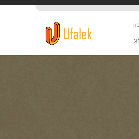
Skip
to
content
H
S