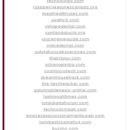
techoologic.com
raspberryketonescanada.org
medihealthrules.com
usathrill.com
vshapedental.com
canfandalucia.org
yourengineguide.com
nybreakings.com
outstationcabsservices.com
thekrtagy.com
xchangeindia.com
coolmicrotech.com
dreamhousehack.com
the-techteacher.com
automobilenews-online.com
fashionalltimes.com
totaldigitalforum.com
technoarmaan.com
empresasposicionamientoweb.com
tonybestcosmetics.com
buzznc.com