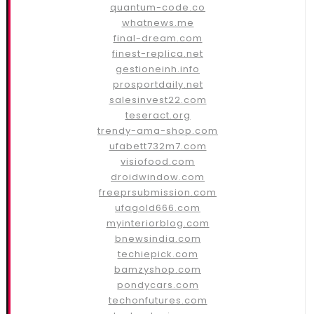
quantum-code.co
whatnews.me
final-dream.com
finest-replica.net
gestioneinh.info
prosportdaily.net
salesinvest22.com
teseract.org
trendy-ama-shop.com
ufabett732m7.com
visiofood.com
droidwindow.com
freeprsubmission.com
ufagold666.com
myinteriorblog.com
bnewsindia.com
techiepick.com
bamzyshop.com
pondycars.com
techonfutures.com