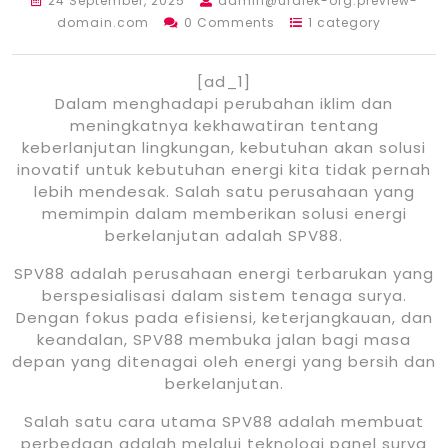
24 September, 2025
admin@ufalek-org.preview-
domain.com
0 Comments
1 category
[ad_1]
Dalam menghadapi perubahan iklim dan
meningkatnya kekhawatiran tentang
keberlanjutan lingkungan, kebutuhan akan solusi
inovatif untuk kebutuhan energi kita tidak pernah
lebih mendesak. Salah satu perusahaan yang
memimpin dalam memberikan solusi energi
berkelanjutan adalah SPV88.
SPV88 adalah perusahaan energi terbarukan yang
berspesialisasi dalam sistem tenaga surya.
Dengan fokus pada efisiensi, keterjangkauan, dan
keandalan, SPV88 membuka jalan bagi masa
depan yang ditenagai oleh energi yang bersih dan
berkelanjutan.
Salah satu cara utama SPV88 adalah membuat
perbedaan adalah melalui teknologi panel surya