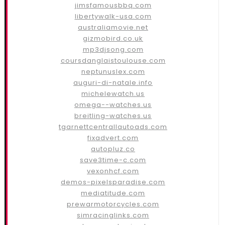
jimsfamousbbq.com
libertywalk-usa.com
australiamovie.net
gizmobird.co.uk
mp3djsong.com
coursdanglaistoulouse.com
neptunuslex.com
auguri-di-natale.info
michelewatch.us
omega--watches.us
breitling-watches.us
tgarnettcentrallautoads.com
fixadvert.com
autopluz.co
save3time-c.com
vexonhcf.com
demos-pixelsparadise.com
mediatitude.com
prewarmotorcycles.com
simracinglinks.com