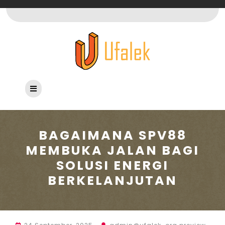
Skip
to
content
Open
Button
BAGAIMANA SPV88
MEMBUKA JALAN BAGI
SOLUSI ENERGI
BERKELANJUTAN