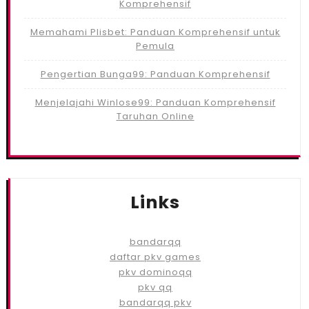
Komprehensif
Memahami Plisbet: Panduan Komprehensif untuk
Pemula
Pengertian Bunga99: Panduan Komprehensif
Menjelajahi Winlose99: Panduan Komprehensif
Taruhan Online
Links
bandarqq
daftar pkv games
pkv dominoqq
pkv qq
bandarqq pkv