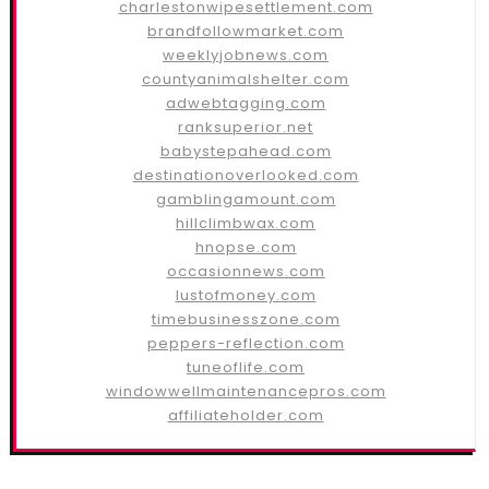
charlestonwipesettlement.com
brandfollowmarket.com
weeklyjobnews.com
countyanimalshelter.com
adwebtagging.com
ranksuperior.net
babystepahead.com
destinationoverlooked.com
gamblingamount.com
hillclimbwax.com
hnopse.com
occasionnews.com
lustofmoney.com
timebusinesszone.com
peppers-reflection.com
tuneoflife.com
windowwellmaintenancepros.com
affiliateholder.com