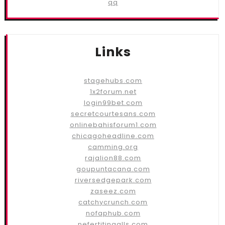
qq
Links
stagehubs.com
1x2forum.net
login99bet.com
secretcourtesans.com
onlinebahisforum1.com
chicagoheadline.com
camming.org
rajalion88.com
goupuntacana.com
riversedgepark.com
zaseez.com
catchycrunch.com
nofaphub.com
nefertitingalls.com