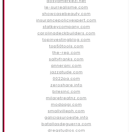
dosyamerkezi.net
le-surrealisme.com
showcasebeauty.com
insurancepolicyexpert.com
statkeycompany.com
carolinadeckbuilders.com
topinvestingblog.com
top50tools.com
the-rep.com
saltyfranks.com
annerani.com
jazzatude.com
0022pa.com
zeroshare.info
bilesinc.com
milaretreatnz.com
modaagi.com
smallvilleph.com
galiciasuroeste.info
batallasdeguerra.com
dregstudios.com