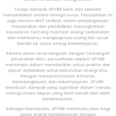
Tetapi dampak SPV88 lebih dari sekadar
menyediakan sistem tenaga surya. Perusahaan ini
juga secara aktif terlibat dalam penjangkauan
masyarakat dan pendidikan, meningkatkan
kesadaran tentang manfaat energi terbarukan
dan membantu menginspirasi orang lain untuk
beralih ke solusi energi berkelanjutan.
Karena dunia terus bergulat dengan tantangan
perubahan iklim, perusahaan seperti SPV88
memimpin dalam memberikan solusi praktis dan
dapat diskalakan untuk kebutuhan energi kita.
Dengan memprioritaskan efisiensi,
keterjangkauan, dan keberlanjutan, SPV88
membuat dampak yang signifikan dalam transisi
menuju masa depan yang lebih bersih dan lebih
berkelanjutan.
Sebagai kesimpulan, SPV88 membuka jalan bagi
solusi energi berkelanjutan dengan