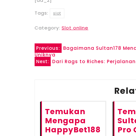
[ad_2]
Tags:
slot
Category:
Slot online
Post
Previous:
Bagaimana Sultan178 Mend
Uniknya
navigation
Next:
Dari Rags to Riches: Perjalana
Rela
Temukan
Tem
Mengapa
Sult
HappyBet188
Pro