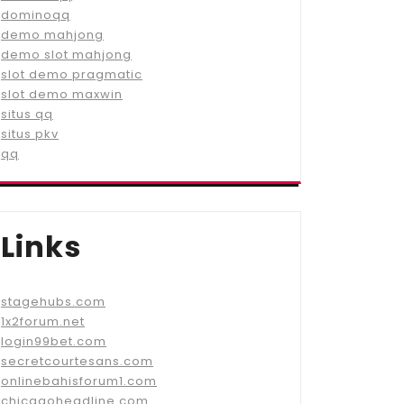
dominoqq
demo mahjong
demo slot mahjong
slot demo pragmatic
slot demo maxwin
situs qq
situs pkv
qq
Links
stagehubs.com
1x2forum.net
login99bet.com
secretcourtesans.com
onlinebahisforum1.com
chicagoheadline.com