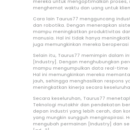
mereka untuk mengoptimalkan proses, m
menghemat waktu dan uang untuk klien
Cara lain Taurus77 mengguncang indust
dan robotika. Dengan menerapkan siste
mampu meningkatkan produktivitas dan 
manusia. Hal ini tidak hanya meningka
juga memungkinkan mereka beroperasi l
Selain itu, Taurus77 memimpin dalam int
[Industry]. Dengan menghubungkan pera
mampu mengumpulkan data real-time m
Hal ini memungkinkan mereka memantau
jauh, sehingga menghasilkan respons y
meningkatkan kinerja secara keseluruha
Secara keseluruhan, Taurus77 menetapka
Teknologi mutakhir dan pendekatan be
depan industri yang lebih cerah, dan
yang mungkin sungguh menginspirasi. 
mengubah permainan [Industry] dan se