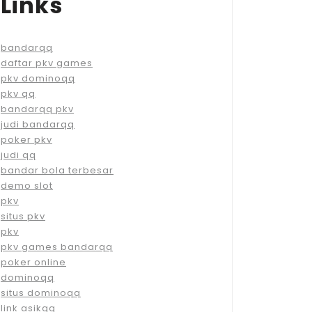
Links
bandarqq
daftar pkv games
pkv dominoqq
pkv qq
bandarqq pkv
judi bandarqq
poker pkv
judi qq
bandar bola terbesar
demo slot
pkv
situs pkv
pkv
pkv games bandarqq
poker online
dominoqq
situs dominoqq
link asikqq