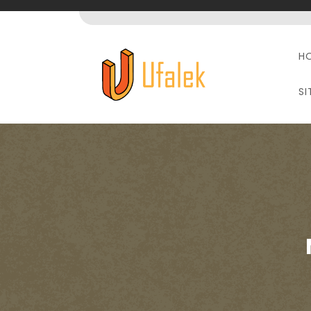
Skip
to
content
H
S