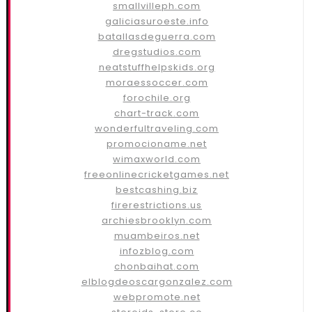
smallvilleph.com
galiciasuroeste.info
batallasdeguerra.com
dregstudios.com
neatstuffhelpskids.org
moraessoccer.com
forochile.org
chart-track.com
wonderfultraveling.com
promocioname.net
wimaxworld.com
freeonlinecricketgames.net
bestcashing.biz
firerestrictions.us
archiesbrooklyn.com
muambeiros.net
infozblog.com
chonbaihat.com
elblogdeoscargonzalez.com
webpromote.net