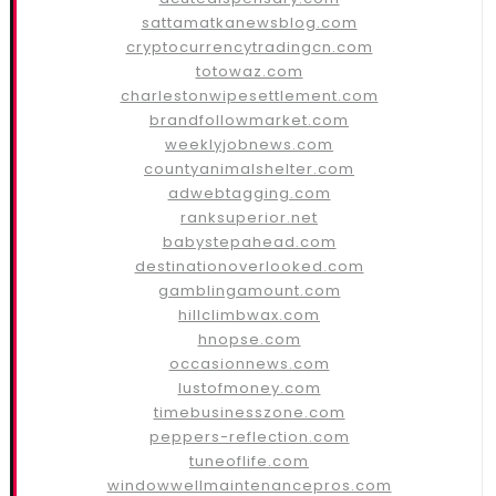
sattamatkanewsblog.com
cryptocurrencytradingcn.com
totowaz.com
charlestonwipesettlement.com
brandfollowmarket.com
weeklyjobnews.com
countyanimalshelter.com
adwebtagging.com
ranksuperior.net
babystepahead.com
destinationoverlooked.com
gamblingamount.com
hillclimbwax.com
hnopse.com
occasionnews.com
lustofmoney.com
timebusinesszone.com
peppers-reflection.com
tuneoflife.com
windowwellmaintenancepros.com