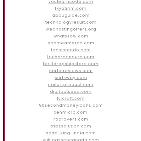
youlearncode.com
fxyatirim.com
abbuguide.com
technologyresult.com
webhostingoffers.org
whatszow.com
ehomeamerca.com
techintendo.com
techgreenpure.com
bestdropshipstore.com
cartelreviews.com
surfsway.com
nailartproduct.com
digitactseed.com
lvlcraft.com
90secondmoneyloans.com
xenmicro.com
rodrovers.com
tripssolution.com
satta-king-india.com
yukigassencanada.com