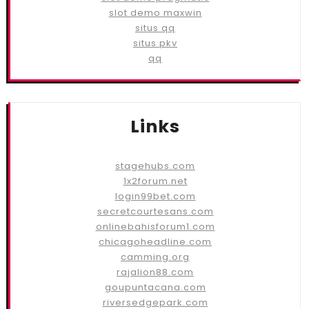
slot demo maxwin
situs qq
situs pkv
qq
Links
stagehubs.com
1x2forum.net
login99bet.com
secretcourtesans.com
onlinebahisforum1.com
chicagoheadline.com
camming.org
rajalion88.com
goupuntacana.com
riversedgepark.com