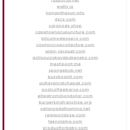
rusportal.net
watty.io
livinginthesun.info
itsriz.com
cargoods.shop
capetownacupuncture.com
bitcoinvideospro.com
cosmiccrowcollective.com
alain-jacquet.com
gotisouizakayabakeneko.com
meshpoint.me
spongebob.net
busyboxintl.com
auttayanratchapak.com
postcoffeebarva.com
elteatromilliondollar.com
burgerkingfranchise.org
vallarpadathamma.net
realworldsize.com
teknolama.com
productforbaby.com