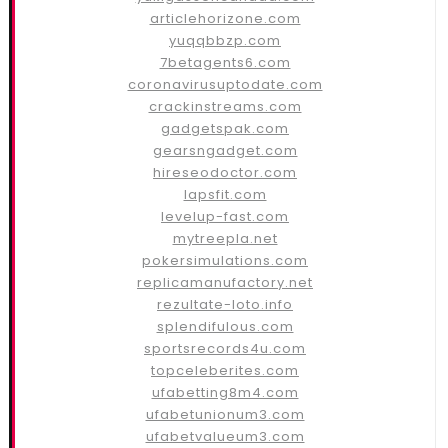
articlehorizone.com
yuqqbbzp.com
7betagents6.com
coronavirusuptodate.com
crackinstreams.com
gadgetspak.com
gearsngadget.com
hireseodoctor.com
lapsfit.com
levelup-fast.com
mytreepla.net
pokersimulations.com
replicamanufactory.net
rezultate-loto.info
splendifulous.com
sportsrecords4u.com
topceleberites.com
ufabetting8m4.com
ufabetunionum3.com
ufabetvalueum3.com