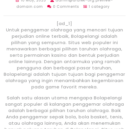
10 May, 2025
admin@ufalek-org.preview-
domain.com
0 Comments
1 category
[ad_1]
Untuk penggemar olahraga yang mencari tujuan
perjudian online terbaik, Bolapelangi adalah
pilihan yang sempurna. Situs web populer ini
menawarkan berbagai pilihan taruhan olahraga,
serta permainan kasino dan bentuk perjudian
online lainnya. Dengan antarmuka yang ramah
pengguna dan berbagai pasar taruhan,
Bolapelangi adalah tujuan tujuan bagi penggemar
olahraga yang ingin menambahkan kegembiraan
pada game favorit mereka.
Salah satu alasan utama mengapa Bolapelangi
sangat populer di kalangan penggemar olahraga
adalah berbagai pilihan taruhan olahraga. Baik
Anda penggemar sepak bola, bola basket, tenis,
atau olahraga lainnya, Anda akan menemukan