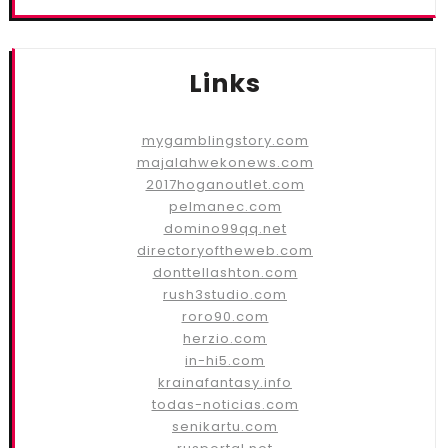
Links
mygamblingstory.com
majalahwekonews.com
2017hoganoutlet.com
pelmanec.com
domino99qq.net
directoryoftheweb.com
donttellashton.com
rush3studio.com
roro90.com
herzio.com
in-hi5.com
krainafantasy.info
todas-noticias.com
senikartu.com