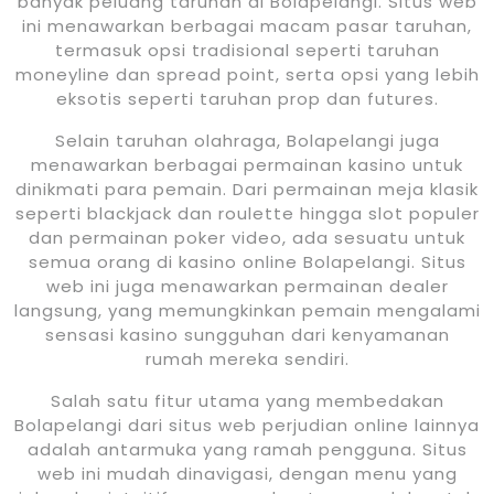
banyak peluang taruhan di Bolapelangi. Situs web
ini menawarkan berbagai macam pasar taruhan,
termasuk opsi tradisional seperti taruhan
moneyline dan spread point, serta opsi yang lebih
eksotis seperti taruhan prop dan futures.
Selain taruhan olahraga, Bolapelangi juga
menawarkan berbagai permainan kasino untuk
dinikmati para pemain. Dari permainan meja klasik
seperti blackjack dan roulette hingga slot populer
dan permainan poker video, ada sesuatu untuk
semua orang di kasino online Bolapelangi. Situs
web ini juga menawarkan permainan dealer
langsung, yang memungkinkan pemain mengalami
sensasi kasino sungguhan dari kenyamanan
rumah mereka sendiri.
Salah satu fitur utama yang membedakan
Bolapelangi dari situs web perjudian online lainnya
adalah antarmuka yang ramah pengguna. Situs
web ini mudah dinavigasi, dengan menu yang