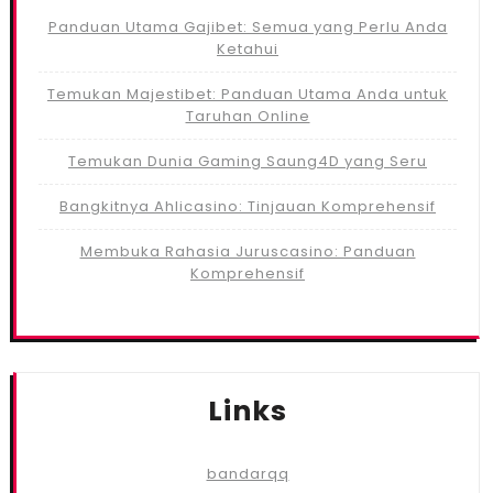
Panduan Utama Gajibet: Semua yang Perlu Anda
Ketahui
Temukan Majestibet: Panduan Utama Anda untuk
Taruhan Online
Temukan Dunia Gaming Saung4D yang Seru
Bangkitnya Ahlicasino: Tinjauan Komprehensif
Membuka Rahasia Juruscasino: Panduan
Komprehensif
Links
bandarqq