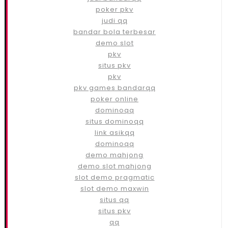
poker pkv
judi qq
bandar bola terbesar
demo slot
pkv
situs pkv
pkv
pkv games bandarqq
poker online
dominoqq
situs dominoqq
link asikqq
dominoqq
demo mahjong
demo slot mahjong
slot demo pragmatic
slot demo maxwin
situs qq
situs pkv
qq