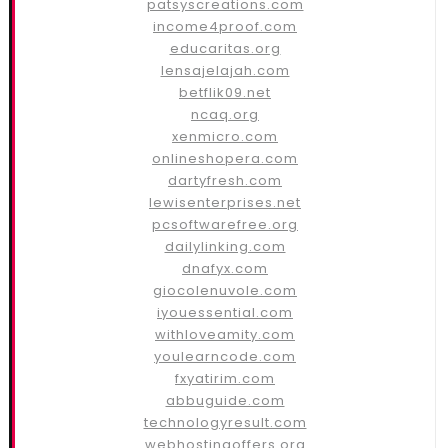
patsyscreations.com
income4proof.com
educaritas.org
lensajelajah.com
betflik09.net
ncaq.org
xenmicro.com
onlineshopera.com
dartyfresh.com
lewisenterprises.net
pcsoftwarefree.org
dailylinking.com
dnafyx.com
giocolenuvole.com
iyouessential.com
withloveamity.com
youlearncode.com
fxyatirim.com
abbuguide.com
technologyresult.com
webhostingoffers.org