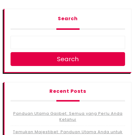
Search
Search
Recent Posts
Panduan Utama Gajibet: Semua yang Perlu Anda
Ketahui
Temukan Majestibet: Panduan Utama Anda untuk