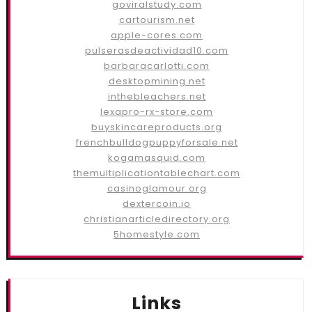
goviralstudy.com
cartourism.net
apple-cores.com
pulserasdeactividad10.com
barbaracarlotti.com
desktopmining.net
inthebleachers.net
lexapro-rx-store.com
buyskincareproducts.org
frenchbulldogpuppyforsale.net
kogamasquid.com
themultiplicationtablechart.com
casinoglamour.org
dextercoin.io
christianarticledirectory.org
5homestyle.com
Links