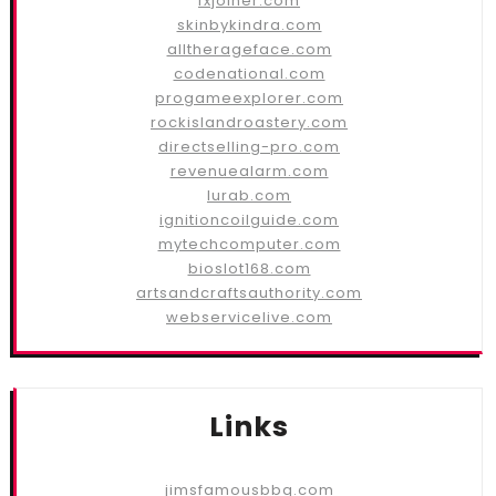
fxjoiner.com
skinbykindra.com
alltherageface.com
codenational.com
progameexplorer.com
rockislandroastery.com
directselling-pro.com
revenuealarm.com
lurab.com
ignitioncoilguide.com
mytechcomputer.com
bioslot168.com
artsandcraftsauthority.com
webservicelive.com
Links
jimsfamousbbq.com