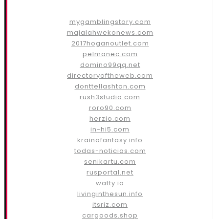
mygamblingstory.com
majalahwekonews.com
2017hoganoutlet.com
pelmanec.com
domino99qq.net
directoryoftheweb.com
donttellashton.com
rush3studio.com
roro90.com
herzio.com
in-hi5.com
krainafantasy.info
todas-noticias.com
senikartu.com
rusportal.net
watty.io
livinginthesun.info
itsriz.com
cargoods.shop