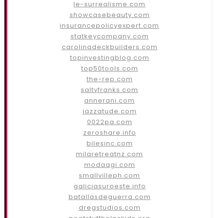
le-surrealisme.com
showcasebeauty.com
insurancepolicyexpert.com
statkeycompany.com
carolinadeckbuilders.com
topinvestingblog.com
top50tools.com
the-rep.com
saltyfranks.com
annerani.com
jazzatude.com
0022pa.com
zeroshare.info
bilesinc.com
milaretreatnz.com
modaagi.com
smallvilleph.com
galiciasuroeste.info
batallasdeguerra.com
dregstudios.com