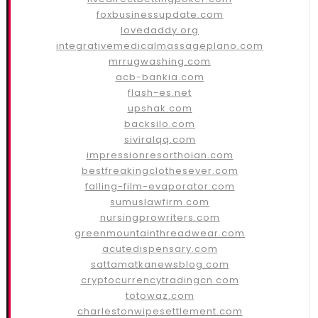
foxbusinessupdate.com
lovedaddy.org
integrativemedicalmassageplano.com
mrrugwashing.com
acb-bankia.com
flash-es.net
upshak.com
backsilo.com
siviralqq.com
impressionresorthoian.com
bestfreakingclothesever.com
falling-film-evaporator.com
sumuslawfirm.com
nursingprowriters.com
greenmountainthreadwear.com
acutedispensary.com
sattamatkanewsblog.com
cryptocurrencytradingcn.com
totowaz.com
charlestonwipesettlement.com