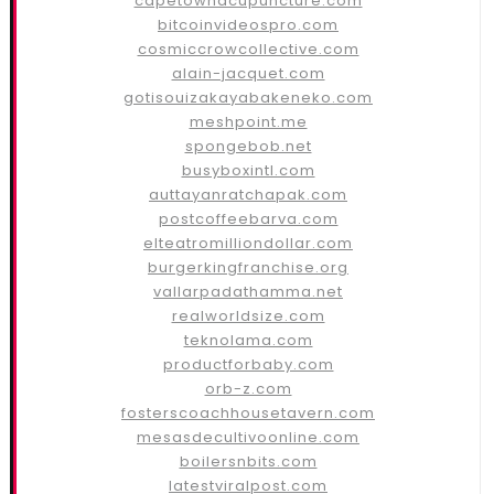
capetownacupuncture.com
bitcoinvideospro.com
cosmiccrowcollective.com
alain-jacquet.com
gotisouizakayabakeneko.com
meshpoint.me
spongebob.net
busyboxintl.com
auttayanratchapak.com
postcoffeebarva.com
elteatromilliondollar.com
burgerkingfranchise.org
vallarpadathamma.net
realworldsize.com
teknolama.com
productforbaby.com
orb-z.com
fosterscoachhousetavern.com
mesasdecultivoonline.com
boilersnbits.com
latestviralpost.com