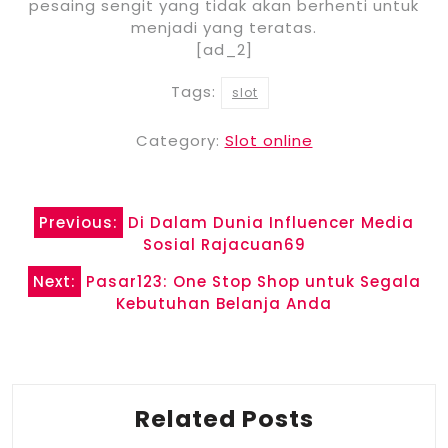
pesaing sengit yang tidak akan berhenti untuk
menjadi yang teratas.
[ad_2]
Tags:
slot
Category:
Slot online
Post
Previous:
Di Dalam Dunia Influencer Media
navigation
Sosial Rajacuan69
Next:
Pasar123: One Stop Shop untuk Segala
Kebutuhan Belanja Anda
Related Posts