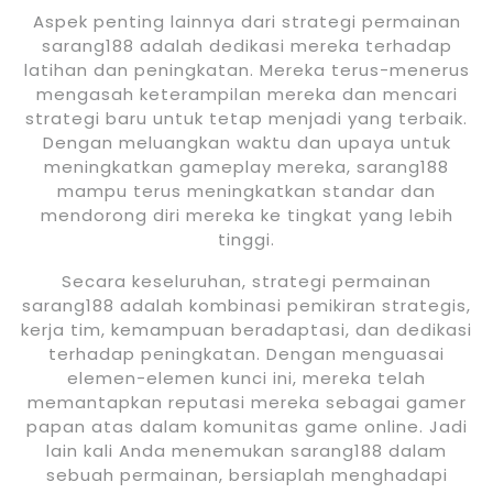
Aspek penting lainnya dari strategi permainan
sarang188 adalah dedikasi mereka terhadap
latihan dan peningkatan. Mereka terus-menerus
mengasah keterampilan mereka dan mencari
strategi baru untuk tetap menjadi yang terbaik.
Dengan meluangkan waktu dan upaya untuk
meningkatkan gameplay mereka, sarang188
mampu terus meningkatkan standar dan
mendorong diri mereka ke tingkat yang lebih
tinggi.
Secara keseluruhan, strategi permainan
sarang188 adalah kombinasi pemikiran strategis,
kerja tim, kemampuan beradaptasi, dan dedikasi
terhadap peningkatan. Dengan menguasai
elemen-elemen kunci ini, mereka telah
memantapkan reputasi mereka sebagai gamer
papan atas dalam komunitas game online. Jadi
lain kali Anda menemukan sarang188 dalam
sebuah permainan, bersiaplah menghadapi