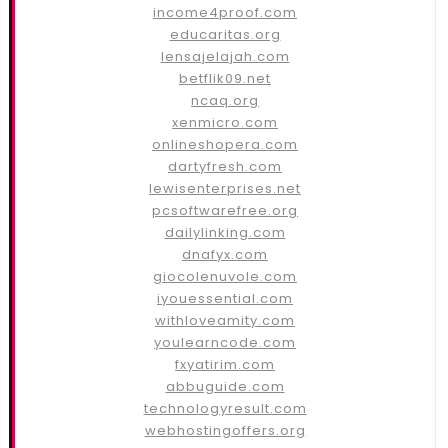
income4proof.com
educaritas.org
lensajelajah.com
betflik09.net
ncaq.org
xenmicro.com
onlineshopera.com
dartyfresh.com
lewisenterprises.net
pcsoftwarefree.org
dailylinking.com
dnafyx.com
giocolenuvole.com
iyouessential.com
withloveamity.com
youlearncode.com
fxyatirim.com
abbuguide.com
technologyresult.com
webhostingoffers.org