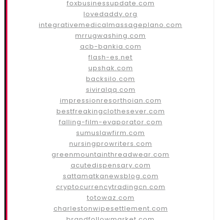
foxbusinessupdate.com
lovedaddy.org
integrativemedicalmassageplano.com
mrrugwashing.com
acb-bankia.com
flash-es.net
upshak.com
backsilo.com
siviralqq.com
impressionresorthoian.com
bestfreakingclothesever.com
falling-film-evaporator.com
sumuslawfirm.com
nursingprowriters.com
greenmountainthreadwear.com
acutedispensary.com
sattamatkanewsblog.com
cryptocurrencytradingcn.com
totowaz.com
charlestonwipesettlement.com
brandfollowmarket.com