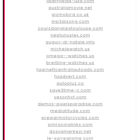
libertywalk-usa.com
australiamovie.net
gizmobird.co.uk
mp3djsong.com
coursdanglaistoulouse.com
neptunuslex.com
auguri-di-natale.info
michelewatch.us
omega--watches.us
breitling-watches.us
tgarnettcentrallautoads.com
fixadvert.com
autopluz.co
save3time-c.com
vexonhcf.com
demos-pixelsparadise.com
mediatitude.com
prewarmotorcycles.com
simracinglinks.com
dosyamerkezi.net
le-surrealisme.com