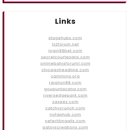
Links
stagehubs.com
1x2forum.net
login99bet.com
secretcourtesans.com
onlinebahisforum1.com
chicagoheadline.com
camming.org
rajalion88.com
goupuntacana.com
riversedgepark.com
zaseez.com
catchycrunch.com
nofaphub.com
nefertitingalls.com
patsyscreations.com