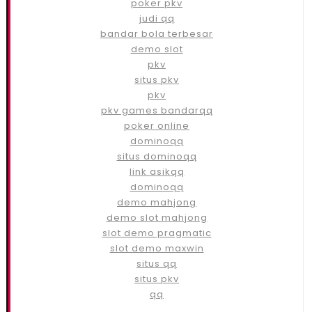
poker pkv
judi qq
bandar bola terbesar
demo slot
pkv
situs pkv
pkv
pkv games bandarqq
poker online
dominoqq
situs dominoqq
link asikqq
dominoqq
demo mahjong
demo slot mahjong
slot demo pragmatic
slot demo maxwin
situs qq
situs pkv
qq