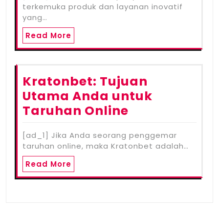
terkemuka produk dan layanan inovatif
yang…
Read More
Kratonbet: Tujuan
Utama Anda untuk
Taruhan Online
[ad_1] Jika Anda seorang penggemar
taruhan online, maka Kratonbet adalah…
Read More