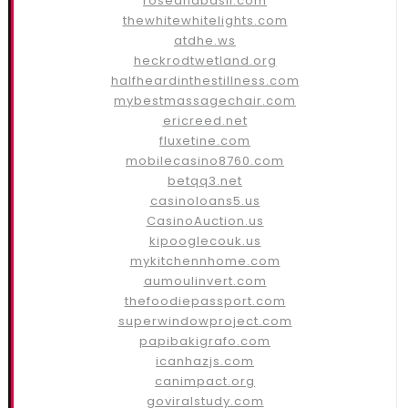
roseandbasil.com
thewhitewhitelights.com
atdhe.ws
heckrodtwetland.org
halfheardinthestillness.com
mybestmassagechair.com
ericreed.net
fluxetine.com
mobilecasino8760.com
betqq3.net
casinoloans5.us
CasinoAuction.us
kipooglecouk.us
mykitchennhome.com
aumoulinvert.com
thefoodiepassport.com
superwindowproject.com
papibakigrafo.com
icanhazjs.com
canimpact.org
goviralstudy.com