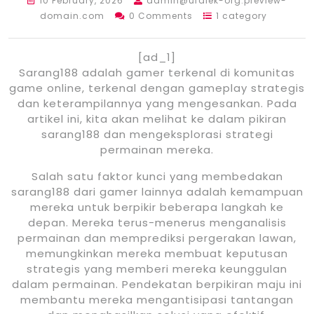
10 February, 2026
admin@ufalek-org.preview-
domain.com
0 Comments
1 category
[ad_1]
Sarang188 adalah gamer terkenal di komunitas
game online, terkenal dengan gameplay strategis
dan keterampilannya yang mengesankan. Pada
artikel ini, kita akan melihat ke dalam pikiran
sarang188 dan mengeksplorasi strategi
permainan mereka.
Salah satu faktor kunci yang membedakan
sarang188 dari gamer lainnya adalah kemampuan
mereka untuk berpikir beberapa langkah ke
depan. Mereka terus-menerus menganalisis
permainan dan memprediksi pergerakan lawan,
memungkinkan mereka membuat keputusan
strategis yang memberi mereka keunggulan
dalam permainan. Pendekatan berpikiran maju ini
membantu mereka mengantisipasi tantangan