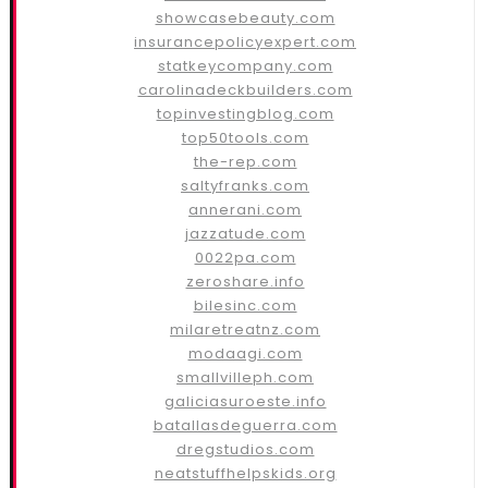
showcasebeauty.com
insurancepolicyexpert.com
statkeycompany.com
carolinadeckbuilders.com
topinvestingblog.com
top50tools.com
the-rep.com
saltyfranks.com
annerani.com
jazzatude.com
0022pa.com
zeroshare.info
bilesinc.com
milaretreatnz.com
modaagi.com
smallvilleph.com
galiciasuroeste.info
batallasdeguerra.com
dregstudios.com
neatstuffhelpskids.org