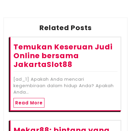
Related Posts
Temukan Keseruan Judi
Online bersama
JakartaSlot88
[ad_1] Apakah Anda mencari
kegembiraan dalam hidup Anda? Apakah
Anda…
Read More
Mekar88: bintang yang