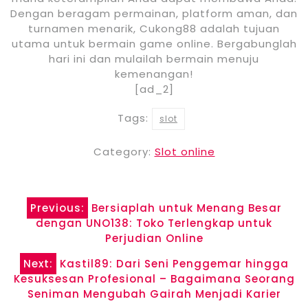
Dengan beragam permainan, platform aman, dan
turnamen menarik, Cukong88 adalah tujuan
utama untuk bermain game online. Bergabunglah
hari ini dan mulailah bermain menuju
kemenangan!
[ad_2]
Tags:
slot
Category:
Slot online
Post
Previous:
Bersiaplah untuk Menang Besar
navigation
dengan UNO138: Toko Terlengkap untuk
Perjudian Online
Next:
Kastil89: Dari Seni Penggemar hingga
Kesuksesan Profesional – Bagaimana Seorang
Seniman Mengubah Gairah Menjadi Karier