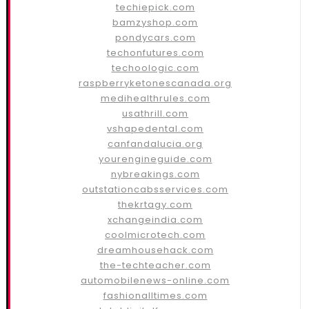
techiepick.com
bamzyshop.com
pondycars.com
techonfutures.com
techoologic.com
raspberryketonescanada.org
medihealthrules.com
usathrill.com
vshapedental.com
canfandalucia.org
yourengineguide.com
nybreakings.com
outstationcabsservices.com
thekrtagy.com
xchangeindia.com
coolmicrotech.com
dreamhousehack.com
the-techteacher.com
automobilenews-online.com
fashionalltimes.com