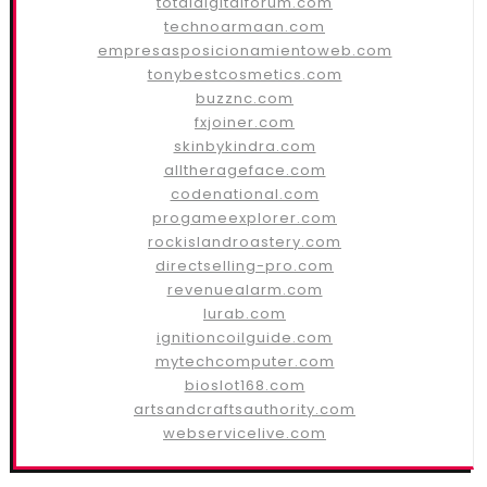
totaldigitalforum.com
technoarmaan.com
empresasposicionamientoweb.com
tonybestcosmetics.com
buzznc.com
fxjoiner.com
skinbykindra.com
alltherageface.com
codenational.com
progameexplorer.com
rockislandroastery.com
directselling-pro.com
revenuealarm.com
lurab.com
ignitioncoilguide.com
mytechcomputer.com
bioslot168.com
artsandcraftsauthority.com
webservicelive.com