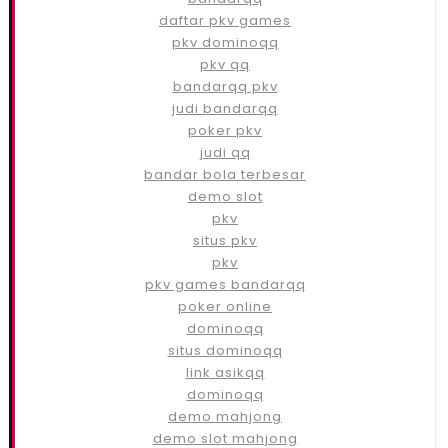
daftar pkv games
pkv dominoqq
pkv qq
bandarqq pkv
judi bandarqq
poker pkv
judi qq
bandar bola terbesar
demo slot
pkv
situs pkv
pkv
pkv games bandarqq
poker online
dominoqq
situs dominoqq
link asikqq
dominoqq
demo mahjong
demo slot mahjong