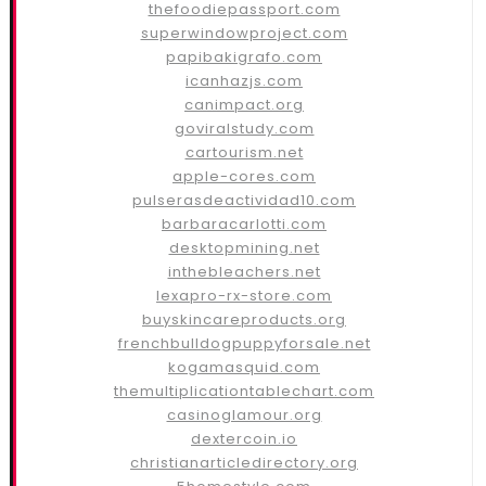
thefoodiepassport.com
superwindowproject.com
papibakigrafo.com
icanhazjs.com
canimpact.org
goviralstudy.com
cartourism.net
apple-cores.com
pulserasdeactividad10.com
barbaracarlotti.com
desktopmining.net
inthebleachers.net
lexapro-rx-store.com
buyskincareproducts.org
frenchbulldogpuppyforsale.net
kogamasquid.com
themultiplicationtablechart.com
casinoglamour.org
dextercoin.io
christianarticledirectory.org