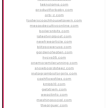
teknolama.com
productforbaby.com
orb-z.com
fosterscoachhousetavern.com
mesasdecultivoonline.com
boilersnbits.com
latestviralpost.com
newfreearticle.com
blitzpowerusa.com
gardenofeaten.com
hycys05.com
onemoremilerunning.com
snowboardsteez.com
instagrambioforgirls.com
cashflowxfiles.com
kmbb10.com
getxtrem.com
weactinfo.com
meshingsocial.com
thearguer.com