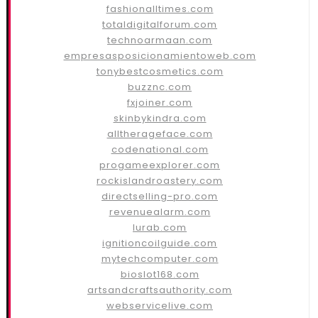
fashionalltimes.com
totaldigitalforum.com
technoarmaan.com
empresasposicionamientoweb.com
tonybestcosmetics.com
buzznc.com
fxjoiner.com
skinbykindra.com
alltherageface.com
codenational.com
progameexplorer.com
rockislandroastery.com
directselling-pro.com
revenuealarm.com
lurab.com
ignitioncoilguide.com
mytechcomputer.com
bioslot168.com
artsandcraftsauthority.com
webservicelive.com