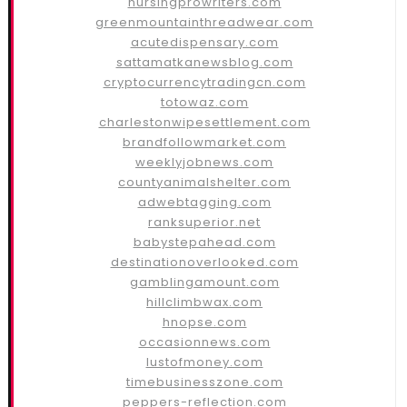
nursingprowriters.com
greenmountainthreadwear.com
acutedispensary.com
sattamatkanewsblog.com
cryptocurrencytradingcn.com
totowaz.com
charlestonwipesettlement.com
brandfollowmarket.com
weeklyjobnews.com
countyanimalshelter.com
adwebtagging.com
ranksuperior.net
babystepahead.com
destinationoverlooked.com
gamblingamount.com
hillclimbwax.com
hnopse.com
occasionnews.com
lustofmoney.com
timebusinesszone.com
peppers-reflection.com