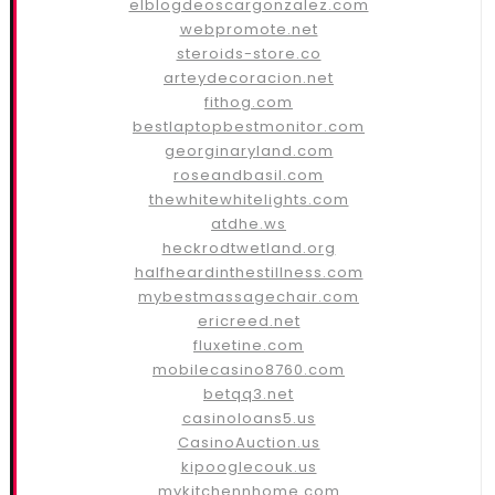
elblogdeoscargonzalez.com
webpromote.net
steroids-store.co
arteydecoracion.net
fithog.com
bestlaptopbestmonitor.com
georginaryland.com
roseandbasil.com
thewhitewhitelights.com
atdhe.ws
heckrodtwetland.org
halfheardinthestillness.com
mybestmassagechair.com
ericreed.net
fluxetine.com
mobilecasino8760.com
betqq3.net
casinoloans5.us
CasinoAuction.us
kipooglecouk.us
mykitchennhome.com