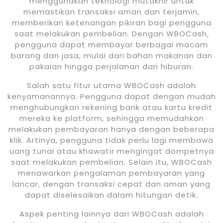
menggunakan teknologi mutakhir untuk
memastikan transaksi aman dan terjamin,
memberikan ketenangan pikiran bagi pengguna
saat melakukan pembelian. Dengan WBOCash,
pengguna dapat membayar berbagai macam
barang dan jasa, mulai dari bahan makanan dan
pakaian hingga perjalanan dan hiburan.
Salah satu fitur utama WBOCash adalah
kenyamanannya. Pengguna dapat dengan mudah
menghubungkan rekening bank atau kartu kredit
mereka ke platform, sehingga memudahkan
melakukan pembayaran hanya dengan beberapa
klik. Artinya, pengguna tidak perlu lagi membawa
uang tunai atau khawatir mengingat dompetnya
saat melakukan pembelian. Selain itu, WBOCash
menawarkan pengalaman pembayaran yang
lancar, dengan transaksi cepat dan aman yang
dapat diselesaikan dalam hitungan detik.
Aspek penting lainnya dari WBOCash adalah