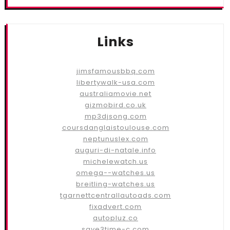
Links
jimsfamousbbq.com
libertywalk-usa.com
australiamovie.net
gizmobird.co.uk
mp3djsong.com
coursdanglaistoulouse.com
neptunuslex.com
auguri-di-natale.info
michelewatch.us
omega--watches.us
breitling-watches.us
tgarnettcentrallautoads.com
fixadvert.com
autopluz.co
save3time-c.com