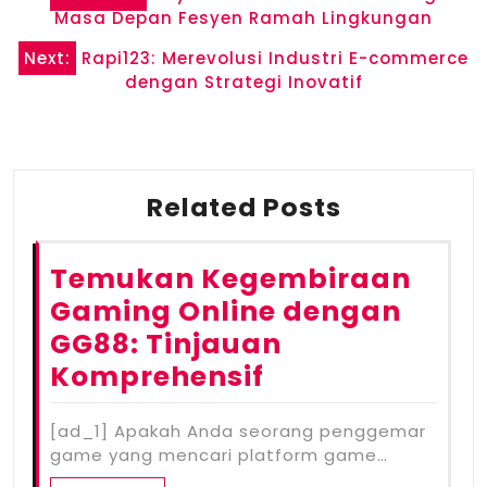
navigation
Masa Depan Fesyen Ramah Lingkungan
Next:
Rapi123: Merevolusi Industri E-commerce
dengan Strategi Inovatif
Related Posts
Temukan Kegembiraan
Gaming Online dengan
GG88: Tinjauan
Komprehensif
[ad_1] Apakah Anda seorang penggemar
game yang mencari platform game…