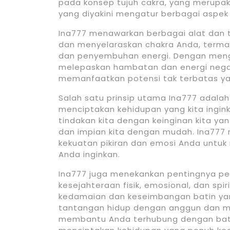
pada konsep tujuh cakra, yang merupaka
yang diyakini mengatur berbagai aspek k
Ina777 menawarkan berbagai alat dan
dan menyelaraskan chakra Anda, termasu
dan penyembuhan energi. Dengan mengg
melepaskan hambatan dan energi nega
memanfaatkan potensi tak terbatas ya
Salah satu prinsip utama Ina777 adal
menciptakan kehidupan yang kita ingin
tindakan kita dengan keinginan kita y
dan impian kita dengan mudah. Ina77
kekuatan pikiran dan emosi Anda untu
Anda inginkan.
Ina777 juga menekankan pentingnya per
kesejahteraan fisik, emosional, dan sp
kedamaian dan keseimbangan batin y
tantangan hidup dengan anggun dan mu
membantu Anda terhubung dengan bati