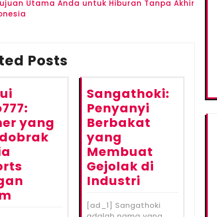
Tujuan Utama Anda untuk Hiburan Tanpa Akhir
onesia
ted Posts
ui
Sangathoki:
777:
Penyanyi
er yang
Berbakat
dobrak
yang
ia
Membuat
orts
Gejolak di
gan
Industri
rm
[ad_1] Sangathoki
adalah nama yang