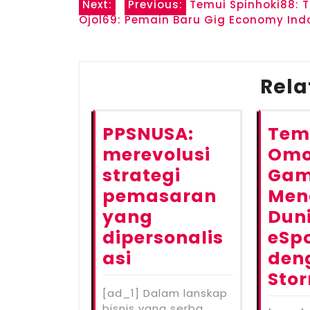
Post
Next:
Previous:
Temui Spinhoki88: 
Ojol69: Pemain Baru Gig Economy Ind
navigation
Rela
PPSNUSA:
Tem
merevolusi
Omo
strategi
Gam
pemasaran
Men
yang
Dun
dipersonalis
eSp
asi
den
Sto
[ad_1] Dalam lanskap
bisnis yang serba