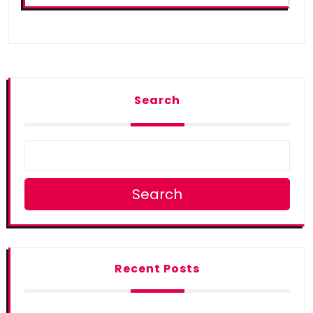
Search
Search
Recent Posts