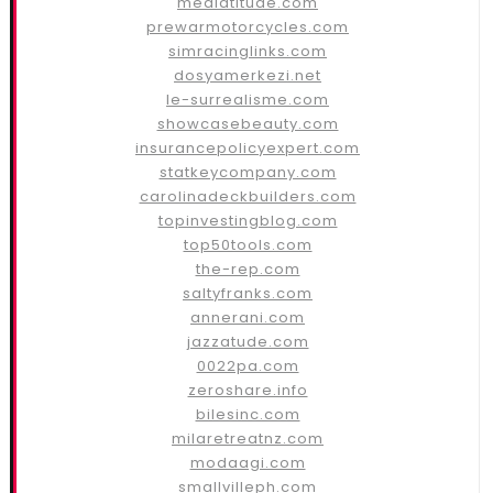
mediatitude.com
prewarmotorcycles.com
simracinglinks.com
dosyamerkezi.net
le-surrealisme.com
showcasebeauty.com
insurancepolicyexpert.com
statkeycompany.com
carolinadeckbuilders.com
topinvestingblog.com
top50tools.com
the-rep.com
saltyfranks.com
annerani.com
jazzatude.com
0022pa.com
zeroshare.info
bilesinc.com
milaretreatnz.com
modaagi.com
smallvilleph.com