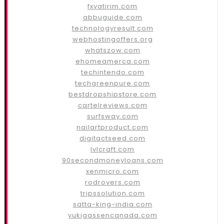
fxyatirim.com
abbuguide.com
technologyresult.com
webhostingoffers.org
whatszow.com
ehomeamerca.com
techintendo.com
techgreenpure.com
bestdropshipstore.com
cartelreviews.com
surfsway.com
nailartproduct.com
digitactseed.com
lvlcraft.com
90secondmoneyloans.com
xenmicro.com
rodrovers.com
tripssolution.com
satta-king-india.com
yukigassencanada.com