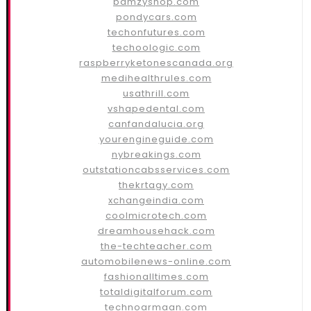
bamzyshop.com
pondycars.com
techonfutures.com
techoologic.com
raspberryketonescanada.org
medihealthrules.com
usathrill.com
vshapedental.com
canfandalucia.org
yourengineguide.com
nybreakings.com
outstationcabsservices.com
thekrtagy.com
xchangeindia.com
coolmicrotech.com
dreamhousehack.com
the-techteacher.com
automobilenews-online.com
fashionalltimes.com
totaldigitalforum.com
technoarmaan.com