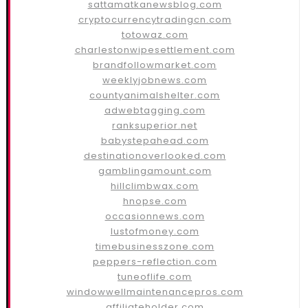
sattamatkanewsblog.com
cryptocurrencytradingcn.com
totowaz.com
charlestonwipesettlement.com
brandfollowmarket.com
weeklyjobnews.com
countyanimalshelter.com
adwebtagging.com
ranksuperior.net
babystepahead.com
destinationoverlooked.com
gamblingamount.com
hillclimbwax.com
hnopse.com
occasionnews.com
lustofmoney.com
timebusinesszone.com
peppers-reflection.com
tuneoflife.com
windowwellmaintenancepros.com
affiliateholder.com