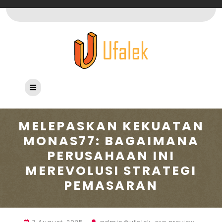
Skip
to
content
Open
Button
MELEPASKAN KEKUATAN
MONAS77: BAGAIMANA
PERUSAHAAN INI
MEREVOLUSI STRATEGI
PEMASARAN