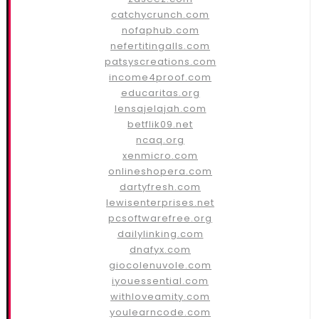
catchycrunch.com
nofaphub.com
nefertitingalls.com
patsyscreations.com
income4proof.com
educaritas.org
lensajelajah.com
betflik09.net
ncaq.org
xenmicro.com
onlineshopera.com
dartyfresh.com
lewisenterprises.net
pcsoftwarefree.org
dailylinking.com
dnafyx.com
giocolenuvole.com
iyouessential.com
withloveamity.com
youlearncode.com