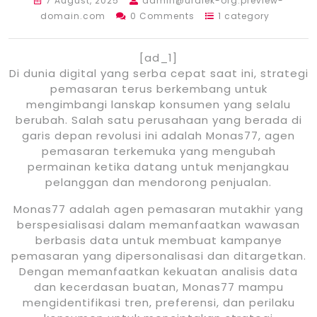
7 August, 2025
admin@ufalek-org.preview-
domain.com
0 Comments
1 category
[ad_1]
Di dunia digital yang serba cepat saat ini, strategi
pemasaran terus berkembang untuk
mengimbangi lanskap konsumen yang selalu
berubah. Salah satu perusahaan yang berada di
garis depan revolusi ini adalah Monas77, agen
pemasaran terkemuka yang mengubah
permainan ketika datang untuk menjangkau
pelanggan dan mendorong penjualan.
Monas77 adalah agen pemasaran mutakhir yang
berspesialisasi dalam memanfaatkan wawasan
berbasis data untuk membuat kampanye
pemasaran yang dipersonalisasi dan ditargetkan.
Dengan memanfaatkan kekuatan analisis data
dan kecerdasan buatan, Monas77 mampu
mengidentifikasi tren, preferensi, dan perilaku