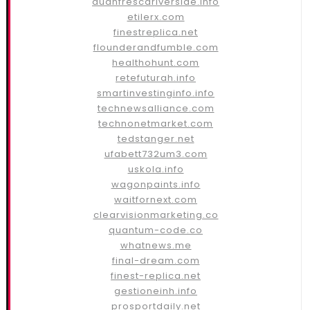
duanfrescariverside.info
etilerx.com
finestreplica.net
flounderandfumble.com
healthohunt.com
retefuturah.info
smartinvestinginfo.info
technewsalliance.com
technonetmarket.com
tedstanger.net
ufabett732um3.com
uskola.info
wagonpaints.info
waitfornext.com
clearvisionmarketing.co
quantum-code.co
whatnews.me
final-dream.com
finest-replica.net
gestioneinh.info
prosportdaily.net