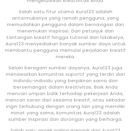
mengeluarkan kreativitas Anda.
Salah satu fitur utama Aura123 adalah
antarmukanya yang ramah pengguna, yang
memudahkan pengguna dalam bernavigasi dan
menemukan inspirasi. Dari petunjuk dan
tantangan kreatif hingga tutorial dan lokakarya,
Aura123 menyediakan banyak sumber daya untuk
membantu pengguna memulai perjalanan kreatif
mereka.
Selain beragam sumber dayanya, Aura123 juga
menawarkan komunitas suportif yang terdiri dari
individu-individu yang berpikiran sama dan
bersemangat dalam kreativitas. Baik Anda
mencari umpan balik terhadap pekerjaan Anda,
mencari saran dari sesama kreatif, atau sekadar
ingin terhubung dengan orang lain yang memiliki
minat yang sama, komunitas Aura123 adalah
sumber inspirasi dan dorongan yang berharga.
Salah satu aspek paling menarik dari Aura123