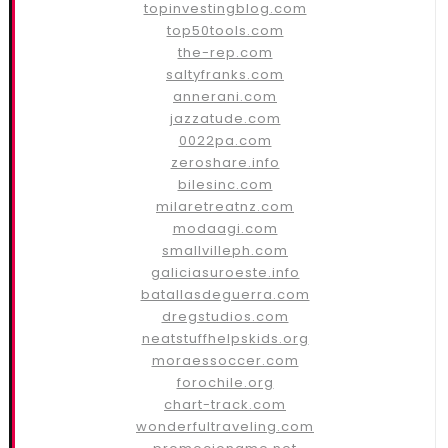
topinvestingblog.com
top50tools.com
the-rep.com
saltyfranks.com
annerani.com
jazzatude.com
0022pa.com
zeroshare.info
bilesinc.com
milaretreatnz.com
modaagi.com
smallvilleph.com
galiciasuroeste.info
batallasdeguerra.com
dregstudios.com
neatstuffhelpskids.org
moraessoccer.com
forochile.org
chart-track.com
wonderfultraveling.com