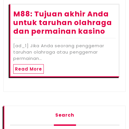
M88: Tujuan akhir Anda
untuk taruhan olahraga
dan permainan kasino
[ad_1] Jika Anda seorang penggemar
taruhan olahraga atau penggemar
permainan…
Read More
Search