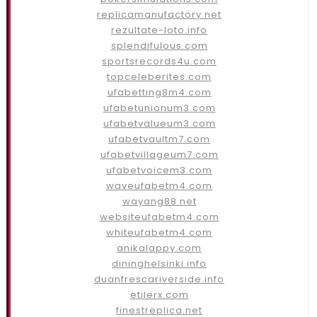
replicamanufactory.net
rezultate-loto.info
splendifulous.com
sportsrecords4u.com
topceleberites.com
ufabetting8m4.com
ufabetunionum3.com
ufabetvalueum3.com
ufabetvaultm7.com
ufabetvillageum7.com
ufabetvoicem3.com
waveufabetm4.com
wayang88.net
websiteufabetm4.com
whiteufabetm4.com
anikalappy.com
dininghelsinki.info
duanfrescariverside.info
etilerx.com
finestreplica.net