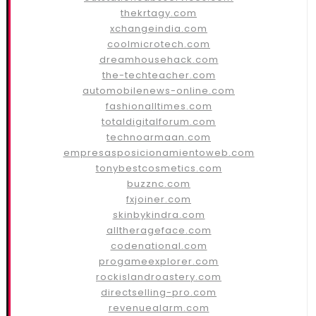
thekrtagy.com
xchangeindia.com
coolmicrotech.com
dreamhousehack.com
the-techteacher.com
automobilenews-online.com
fashionalltimes.com
totaldigitalforum.com
technoarmaan.com
empresasposicionamientoweb.com
tonybestcosmetics.com
buzznc.com
fxjoiner.com
skinbykindra.com
alltherageface.com
codenational.com
progameexplorer.com
rockislandroastery.com
directselling-pro.com
revenuealarm.com