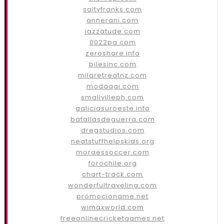
saltyfranks.com
annerani.com
jazzatude.com
0022pa.com
zeroshare.info
bilesinc.com
milaretreatnz.com
modaagi.com
smallvilleph.com
galiciasuroeste.info
batallasdeguerra.com
dregstudios.com
neatstuffhelpskids.org
moraessoccer.com
forochile.org
chart-track.com
wonderfultraveling.com
promocioname.net
wimaxworld.com
freeonlinecricketgames.net