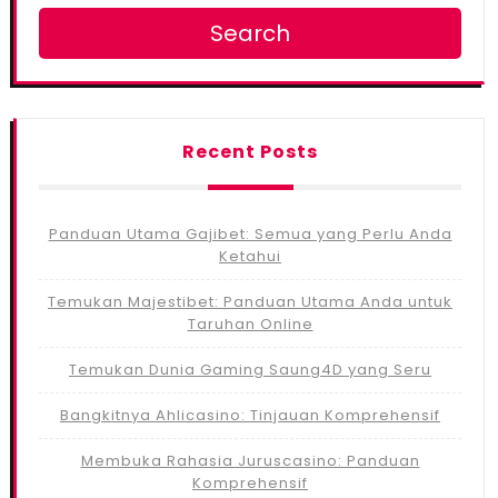
Search
Recent Posts
Panduan Utama Gajibet: Semua yang Perlu Anda
Ketahui
Temukan Majestibet: Panduan Utama Anda untuk
Taruhan Online
Temukan Dunia Gaming Saung4D yang Seru
Bangkitnya Ahlicasino: Tinjauan Komprehensif
Membuka Rahasia Juruscasino: Panduan
Komprehensif