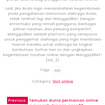
Jadi, jika Anda ingin menambahkan kegembiraan
pada pengalaman menonton olahraga Anda,
tidak terlihat lagi dari Mangga2Bet. Dengan
antarmuka yang ramah pengguna, berbagai
pilihan taruhan, dan peluang kompetitif,
Mangga2Bet adalah platform yang sempurna
untuk penggemar olahraga yang ingin membawa
hasrat mereka untuk olahraga ke tingkat
berikutnya. Daftar hari ini dan ungkapkan
kegembiraan taruhan online dengan Mangga2Bet!
[ad_2]
Tags:
slot
Category:
Slot online
Post
Previous:
Temukan dunia permainan online
navigation