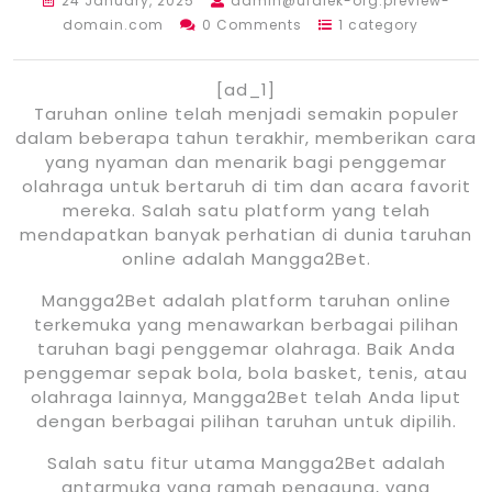
24 January, 2025
admin@ufalek-org.preview-
domain.com
0 Comments
1 category
[ad_1]
Taruhan online telah menjadi semakin populer
dalam beberapa tahun terakhir, memberikan cara
yang nyaman dan menarik bagi penggemar
olahraga untuk bertaruh di tim dan acara favorit
mereka. Salah satu platform yang telah
mendapatkan banyak perhatian di dunia taruhan
online adalah Mangga2Bet.
Mangga2Bet adalah platform taruhan online
terkemuka yang menawarkan berbagai pilihan
taruhan bagi penggemar olahraga. Baik Anda
penggemar sepak bola, bola basket, tenis, atau
olahraga lainnya, Mangga2Bet telah Anda liput
dengan berbagai pilihan taruhan untuk dipilih.
Salah satu fitur utama Mangga2Bet adalah
antarmuka yang ramah pengguna, yang