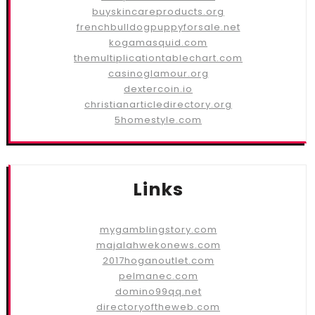
buyskincareproducts.org
frenchbulldogpuppyforsale.net
kogamasquid.com
themultiplicationtablechart.com
casinoglamour.org
dextercoin.io
christianarticledirectory.org
5homestyle.com
Links
mygamblingstory.com
majalahwekonews.com
2017hoganoutlet.com
pelmanec.com
domino99qq.net
directoryoftheweb.com