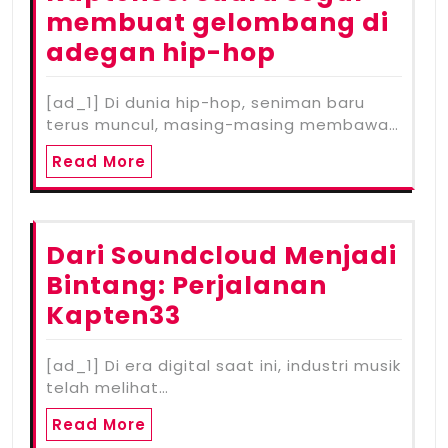
membuat gelombang di
adegan hip-hop
[ad_1] Di dunia hip-hop, seniman baru
terus muncul, masing-masing membawa…
Read More
Dari Soundcloud Menjadi
Bintang: Perjalanan
Kapten33
[ad_1] Di era digital saat ini, industri musik
telah melihat…
Read More