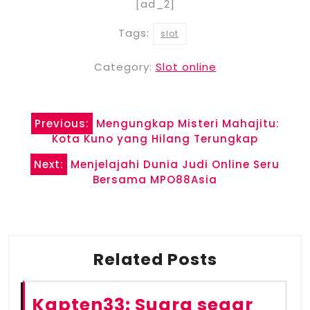
[ad_2]
Tags:
slot
Category:
Slot online
Post
Previous:
Mengungkap Misteri Mahajitu:
navigation
Kota Kuno yang Hilang Terungkap
Next:
Menjelajahi Dunia Judi Online Seru
Bersama MPO88Asia
Related Posts
Kapten33: Suara segar