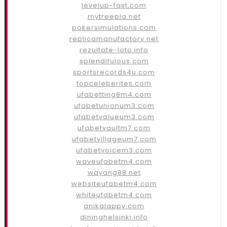
levelup-fast.com
mytreepla.net
pokersimulations.com
replicamanufactory.net
rezultate-loto.info
splendifulous.com
sportsrecords4u.com
topceleberites.com
ufabetting8m4.com
ufabetunionum3.com
ufabetvalueum3.com
ufabetvaultm7.com
ufabetvillageum7.com
ufabetvoicem3.com
waveufabetm4.com
wayang88.net
websiteufabetm4.com
whiteufabetm4.com
anikalappy.com
dininghelsinki.info