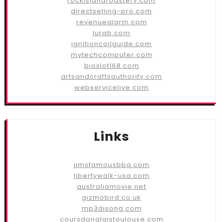
rockislandroastery.com
directselling-pro.com
revenuealarm.com
lurab.com
ignitioncoilguide.com
mytechcomputer.com
bioslot168.com
artsandcraftsauthority.com
webservicelive.com
Links
jimsfamousbbq.com
libertywalk-usa.com
australiamovie.net
gizmobird.co.uk
mp3djsong.com
coursdanglaistoulouse.com