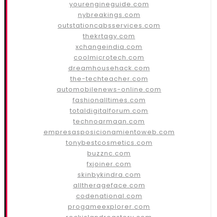
yourengineguide.com
nybreakings.com
outstationcabsservices.com
thekrtagy.com
xchangeindia.com
coolmicrotech.com
dreamhousehack.com
the-techteacher.com
automobilenews-online.com
fashionalltimes.com
totaldigitalforum.com
technoarmaan.com
empresasposicionamientoweb.com
tonybestcosmetics.com
buzznc.com
fxjoiner.com
skinbykindra.com
alltherageface.com
codenational.com
progameexplorer.com