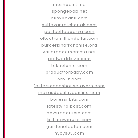
meshpoint.me
spongebob.net
busyboxintl.com
auttayanratchapak.com
postcoffeebarva.com
elteatromilliondollar.com
burgerkingfranchise.org
vallarpadathamma.net
realworldsize.com
teknolama.com
productforbaby.com
orb-z.com
fosterscoachhousetavern.com
mesasdecultivoonline.com
boilersnbits.com
latestviralpost.com
newfreearticle.com
blitzpowerusa.com
gardenofeaten.com
hycys05.com