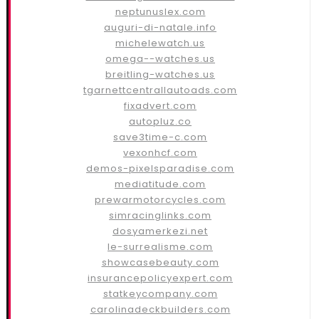
neptunuslex.com
auguri-di-natale.info
michelewatch.us
omega--watches.us
breitling-watches.us
tgarnettcentrallautoads.com
fixadvert.com
autopluz.co
save3time-c.com
vexonhcf.com
demos-pixelsparadise.com
mediatitude.com
prewarmotorcycles.com
simracinglinks.com
dosyamerkezi.net
le-surrealisme.com
showcasebeauty.com
insurancepolicyexpert.com
statkeycompany.com
carolinadeckbuilders.com