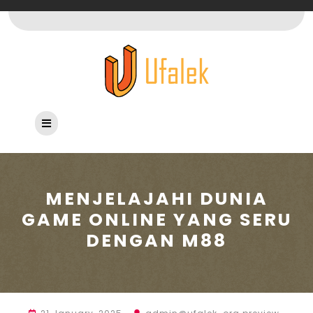
Skip
to
content
Open
Button
MENJELAJAHI DUNIA
GAME ONLINE YANG SERU
DENGAN M88