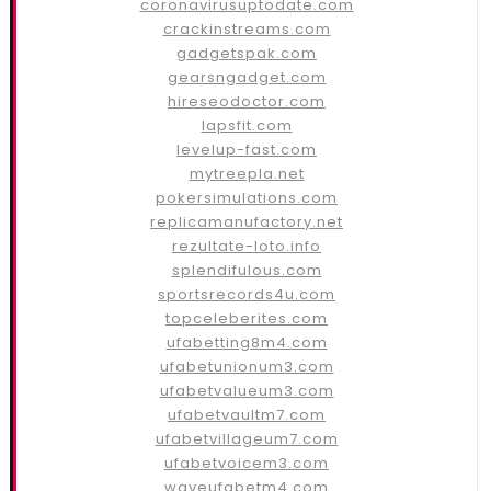
coronavirusuptodate.com
crackinstreams.com
gadgetspak.com
gearsngadget.com
hireseodoctor.com
lapsfit.com
levelup-fast.com
mytreepla.net
pokersimulations.com
replicamanufactory.net
rezultate-loto.info
splendifulous.com
sportsrecords4u.com
topceleberites.com
ufabetting8m4.com
ufabetunionum3.com
ufabetvalueum3.com
ufabetvaultm7.com
ufabetvillageum7.com
ufabetvoicem3.com
waveufabetm4.com