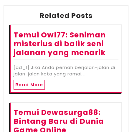
Related Posts
Temui Owl77: Seniman
misterius di balik seni
jalanan yang menarik
[ad_1] Jika Anda pernah berjalan-jalan di
jalan-jalan kota yang ramai,…
Read More
Temui Dewasurga88:
Bintang Baru di Dunia
Game Online