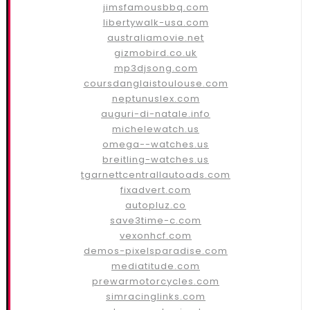
jimsfamousbbq.com
libertywalk-usa.com
australiamovie.net
gizmobird.co.uk
mp3djsong.com
coursdanglaistoulouse.com
neptunuslex.com
auguri-di-natale.info
michelewatch.us
omega--watches.us
breitling-watches.us
tgarnettcentrallautoads.com
fixadvert.com
autopluz.co
save3time-c.com
vexonhcf.com
demos-pixelsparadise.com
mediatitude.com
prewarmotorcycles.com
simracinglinks.com