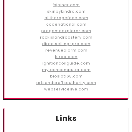
fxjoiner.com
skinbykindra.com
alltherageface.com
codenational.com
progameexplorer.com
rockislandroastery.com
directselling-pro.com
revenuealarm.com
lurab.com
ignitioncoilguide.com
mytechcomputer.com
bioslot168.com
artsandcraftsauthority.com
webservicelive.com
Links