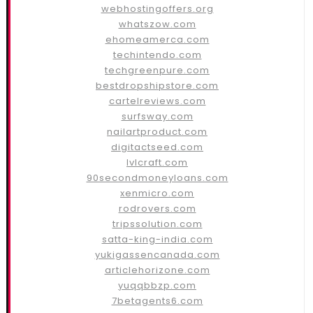
webhostingoffers.org
whatszow.com
ehomeamerca.com
techintendo.com
techgreenpure.com
bestdropshipstore.com
cartelreviews.com
surfsway.com
nailartproduct.com
digitactseed.com
lvlcraft.com
90secondmoneyloans.com
xenmicro.com
rodrovers.com
tripssolution.com
satta-king-india.com
yukigassencanada.com
articlehorizone.com
yuqqbbzp.com
7betagents6.com