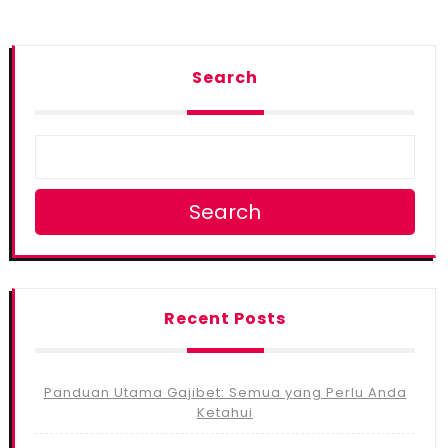
Search
Search
Recent Posts
Panduan Utama Gajibet: Semua yang Perlu Anda
Ketahui