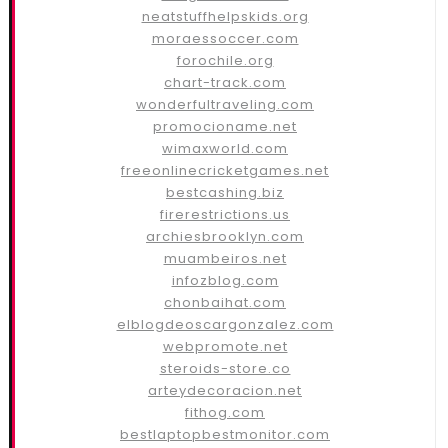
neatstuffhelpskids.org
moraessoccer.com
forochile.org
chart-track.com
wonderfultraveling.com
promocioname.net
wimaxworld.com
freeonlinecricketgames.net
bestcashing.biz
firerestrictions.us
archiesbrooklyn.com
muambeiros.net
infozblog.com
chonbaihat.com
elblogdeoscargonzalez.com
webpromote.net
steroids-store.co
arteydecoracion.net
fithog.com
bestlaptopbestmonitor.com