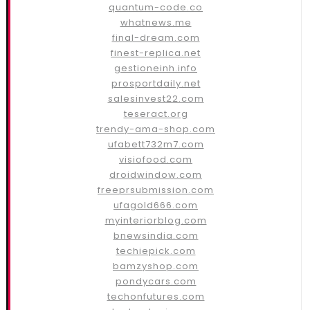
quantum-code.co
whatnews.me
final-dream.com
finest-replica.net
gestioneinh.info
prosportdaily.net
salesinvest22.com
teseract.org
trendy-ama-shop.com
ufabett732m7.com
visiofood.com
droidwindow.com
freeprsubmission.com
ufagold666.com
myinteriorblog.com
bnewsindia.com
techiepick.com
bamzyshop.com
pondycars.com
techonfutures.com