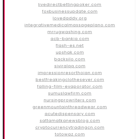
livedirectbettingpoker.com
foxbusinessupdate.com
lovedaddy.org
integrativemedicalmassageplano.com
mrrugwashing.com
acb-bankia.com
flash-es.net
upshak.com
backsilo.com
siviralqq.com
impressionresorthoian.com
bestfreakingclothesever.com
falling-film-evaporator.com
sumuslawfirm.com
nursingprowriters.com
greenmountainthreadwear.com
acutedispensary.com
sattamatkanewsblog.com
cryptocurrencytradingcn.com
totowaz.com