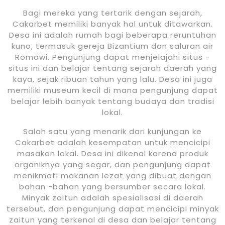
Bagi mereka yang tertarik dengan sejarah,
Cakarbet memiliki banyak hal untuk ditawarkan.
Desa ini adalah rumah bagi beberapa reruntuhan
kuno, termasuk gereja Bizantium dan saluran air
Romawi. Pengunjung dapat menjelajahi situs -
situs ini dan belajar tentang sejarah daerah yang
kaya, sejak ribuan tahun yang lalu. Desa ini juga
memiliki museum kecil di mana pengunjung dapat
belajar lebih banyak tentang budaya dan tradisi
lokal.
Salah satu yang menarik dari kunjungan ke
Cakarbet adalah kesempatan untuk mencicipi
masakan lokal. Desa ini dikenal karena produk
organiknya yang segar, dan pengunjung dapat
menikmati makanan lezat yang dibuat dengan
bahan -bahan yang bersumber secara lokal.
Minyak zaitun adalah spesialisasi di daerah
tersebut, dan pengunjung dapat mencicipi minyak
zaitun yang terkenal di desa dan belajar tentang