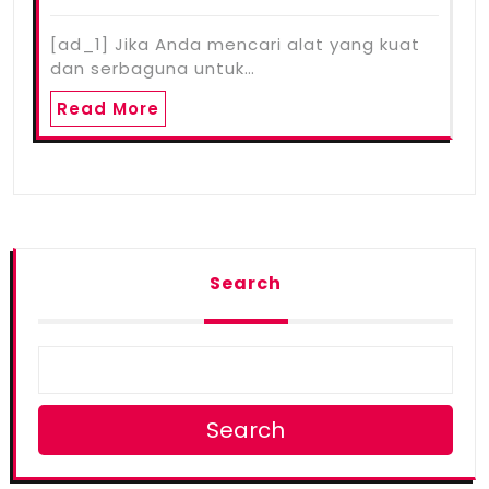
[ad_1] Jika Anda mencari alat yang kuat
dan serbaguna untuk…
Read More
Search
Search