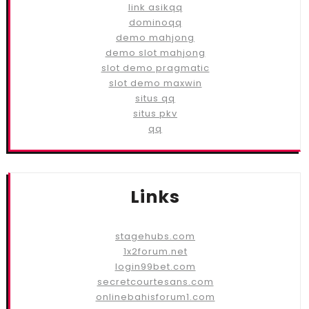
link asikqq
dominoqq
demo mahjong
demo slot mahjong
slot demo pragmatic
slot demo maxwin
situs qq
situs pkv
qq
Links
stagehubs.com
1x2forum.net
login99bet.com
secretcourtesans.com
onlinebahisforum1.com