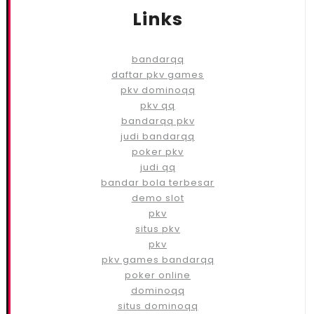
Links
bandarqq
daftar pkv games
pkv dominoqq
pkv qq
bandarqq pkv
judi bandarqq
poker pkv
judi qq
bandar bola terbesar
demo slot
pkv
situs pkv
pkv
pkv games bandarqq
poker online
dominoqq
situs dominoqq