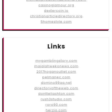
casinoglamour.org
dextercoin.io
christianarticledirectory.org
5homestyle.com
Links
mygamblingstory.com
majalahwekonews.com
2017hoganoutlet.com
pelmanec.com
domino99qq.net
directoryoftheweb.com
donttellashton.com
rush3studio.com
roro90.com
herzio.com