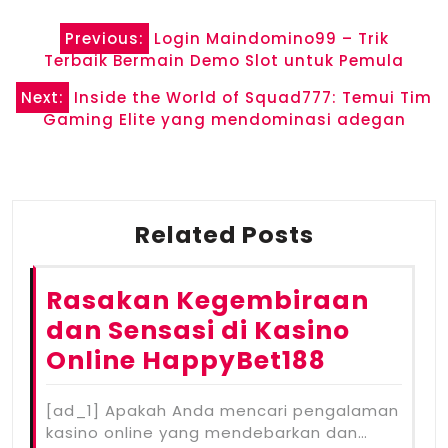
Post
Previous:
Login Maindomino99 – Trik
navigation
Terbaik Bermain Demo Slot untuk Pemula
Next:
Inside the World of Squad777: Temui Tim
Gaming Elite yang mendominasi adegan
Related Posts
Rasakan Kegembiraan
dan Sensasi di Kasino
Online HappyBet188
[ad_1] Apakah Anda mencari pengalaman
kasino online yang mendebarkan dan…