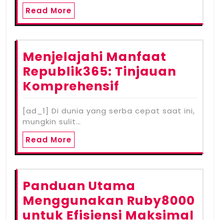
Read More
Menjelajahi Manfaat
Republik365: Tinjauan
Komprehensif
[ad_1] Di dunia yang serba cepat saat ini,
mungkin sulit…
Read More
Panduan Utama
Menggunakan Ruby8000
untuk Efisiensi Maksimal