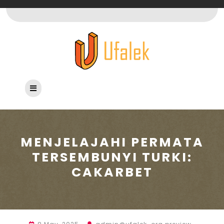
Skip
to
content
Open
Button
MENJELAJAHI PERMATA
TERSEMBUNYI TURKI:
CAKARBET