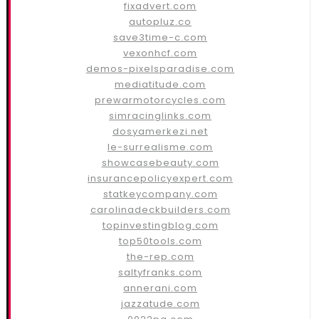
fixadvert.com
autopluz.co
save3time-c.com
vexonhcf.com
demos-pixelsparadise.com
mediatitude.com
prewarmotorcycles.com
simracinglinks.com
dosyamerkezi.net
le-surrealisme.com
showcasebeauty.com
insurancepolicyexpert.com
statkeycompany.com
carolinadeckbuilders.com
topinvestingblog.com
top50tools.com
the-rep.com
saltyfranks.com
annerani.com
jazzatude.com