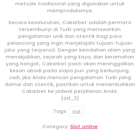
metode tradisional yang digunakan untuk
memproduksinya.
Secara keseluruhan, Cakarbet adalah permata
tersembunyi di Turki yang menawarkan
pengalaman unik dan otentik bagi para
pelancong yang ingin menjelajahi tujuan-tujuan
jalur yang terpencil. Dengan keindahan alam yang
menakjubkan, sejarah yang kaya, dan keramahan
yang hangat, Cakarbet pasti akan meninggalkan
kesan abadi pada siapa pun yang berkunjung.
Jadi, jika Anda mencari pengalaman Turki yang
damai dan otentik, pastikan untuk menambahkan
Cakarbet ke jadwal perjalanan Anda.
[ad_2]
Tags:
slot
Category:
Slot online