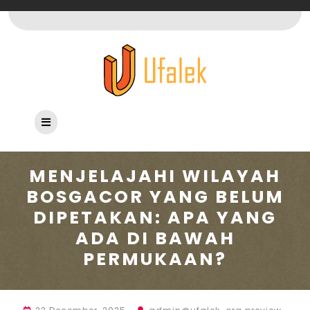
Skip
to
content
Open
Button
MENJELAJAHI WILAYAH
BOSGACOR YANG BELUM
DIPETAKAN: APA YANG
ADA DI BAWAH
PERMUKAAN?