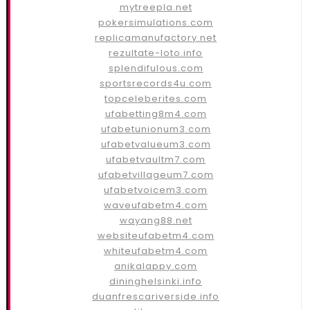
mytreepla.net
pokersimulations.com
replicamanufactory.net
rezultate-loto.info
splendifulous.com
sportsrecords4u.com
topceleberites.com
ufabetting8m4.com
ufabetunionum3.com
ufabetvalueum3.com
ufabetvaultm7.com
ufabetvillageum7.com
ufabetvoicem3.com
waveufabetm4.com
wayang88.net
websiteufabetm4.com
whiteufabetm4.com
anikalappy.com
dininghelsinki.info
duanfrescariverside.info