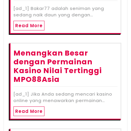
[ad_1] Bakar77 adalah seniman yang
sedang naik daun yang dengan…
Read More
Menangkan Besar
dengan Permainan
Kasino Nilai Tertinggi
MPO88Asia
[ad_1] Jika Anda sedang mencari kasino
online yang menawarkan permainan…
Read More