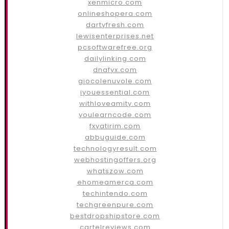
xenmicro.com
onlineshopera.com
dartyfresh.com
lewisenterprises.net
pcsoftwarefree.org
dailylinking.com
dnafyx.com
giocolenuvole.com
iyouessential.com
withloveamity.com
youlearncode.com
fxyatirim.com
abbuguide.com
technologyresult.com
webhostingoffers.org
whatszow.com
ehomeamerca.com
techintendo.com
techgreenpure.com
bestdropshipstore.com
cartelreviews.com