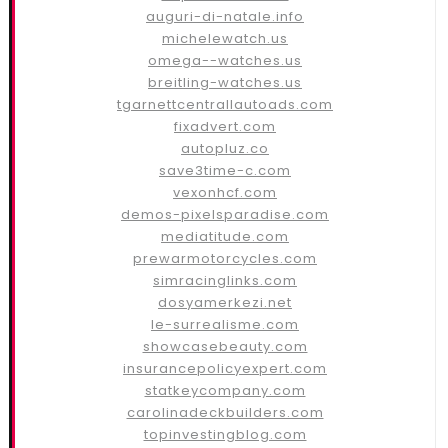
auguri-di-natale.info
michelewatch.us
omega--watches.us
breitling-watches.us
tgarnettcentrallautoads.com
fixadvert.com
autopluz.co
save3time-c.com
vexonhcf.com
demos-pixelsparadise.com
mediatitude.com
prewarmotorcycles.com
simracinglinks.com
dosyamerkezi.net
le-surrealisme.com
showcasebeauty.com
insurancepolicyexpert.com
statkeycompany.com
carolinadeckbuilders.com
topinvestingblog.com