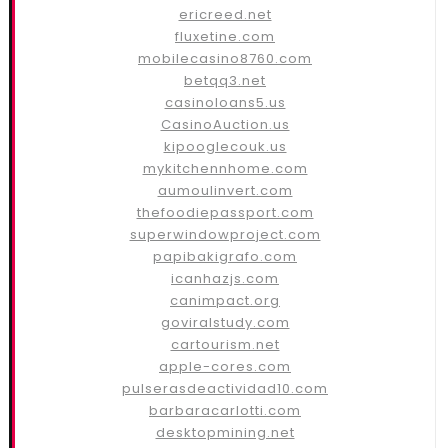
ericreed.net
fluxetine.com
mobilecasino8760.com
betqq3.net
casinoloans5.us
CasinoAuction.us
kipooglecouk.us
mykitchennhome.com
aumoulinvert.com
thefoodiepassport.com
superwindowproject.com
papibakigrafo.com
icanhazjs.com
canimpact.org
goviralstudy.com
cartourism.net
apple-cores.com
pulserasdeactividad10.com
barbaracarlotti.com
desktopmining.net