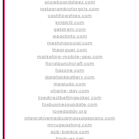
snowboardsteez.com
instagrambioforgirls.com
cashflowxfiles.com
kmbb10.com
getxtrem.com
weactinfo.com
meshingsocial.com
thearguer.com
marketing-mobile-app.com
floralpunchcraft.com
fiasone.com
danktankbattery.com
mealudo.com
charlie-day.com
livedirectbettingpoker.com
foxbusinessupdate.com
lovedaddy.org
integrativemedicalmassageplano.com
mrrugwashing.com
acb-bankia.com
flash-es.net