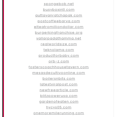
spongebob.net
busyboxintl.com
auttayanratchapak.com
postcoffeebarva.com
elteatromilliondollar.com
burgerkingfranchise.org
vallarpadathamma.net
realworldsize.com
teknolama.com
productforbaby.com
orb-z.com
fosterscoachhousetavern.com
mesasdecultivoonline.com
boilersnbits.com
latestviralpost.com
newfreearticle.com
blitzpowerusa.com
gardenofeaten.com
hycys05.com
onemoremilerunning.com