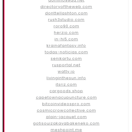
domino99qq.net
directoryoftheweb.com
donttellashton.com
rush3studio.com
roro90.com
herzio.com
in-hi5.com
krainafantasy.info
todas-noticias.com
senikartu.com
rusportal.net
watty.io
livinginthesun.info
itsriz.com
cargoods.shop
capetownacupuncture.com
bitcoinvideospro.com
cosmiccrowcollective.com
alain-jacquet.com
gotisouizakayabakeneko.com
meshpoint.me