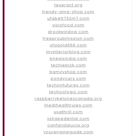
teseract.org
trendy-ama-shop.com
ufabett732m7.com
visiofood.com
droidwindow.com
freeprsubmission.com
ufagold666.com
myinteriorblog.com
bnewsindia.com
techiepick.com
bamzyshop.com
pondycars.com
techonfutures.com
techoologic.com
raspberryketonescanada.org
medihealthrules.com
usathrill.com
vshapedental.com
canfandalucia.org
yourengineguide.com