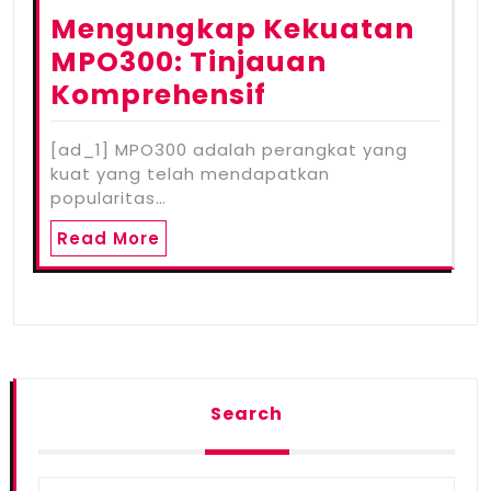
Mengungkap Kekuatan
MPO300: Tinjauan
Komprehensif
[ad_1] MPO300 adalah perangkat yang
kuat yang telah mendapatkan
popularitas…
Read More
Search