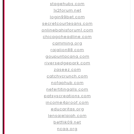
stagehubs.com
1x2forum.net
login99bet.com
secretcourtesans.com
onlinebahisforum1.com
chicagoheadline.com
camming.org
rajalion88.com
goupuntacana.com
riversedgepark.com
zaseez.com
catchycrunch.com
nofaphub.com
nefertitingalls.com
patsyscreations.com
income4proof.com
educaritas.org
lensajelajah.com
betflik09.net
ncaq.org