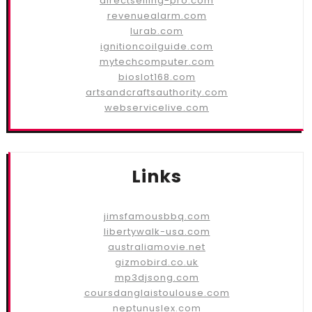
directselling-pro.com
revenuealarm.com
lurab.com
ignitioncoilguide.com
mytechcomputer.com
bioslot168.com
artsandcraftsauthority.com
webservicelive.com
Links
jimsfamousbbq.com
libertywalk-usa.com
australiamovie.net
gizmobird.co.uk
mp3djsong.com
coursdanglaistoulouse.com
neptunuslex.com