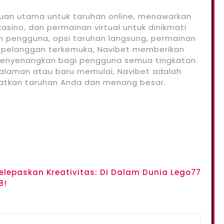
juan utama untuk taruhan online, menawarkan
sino, dan permainan virtual untuk dinikmati
 pengguna, opsi taruhan langsung, permainan
an pelanggan terkemuka, Navibet memberikan
enyenangkan bagi pengguna semua tingkatan.
alaman atau baru memulai, Navibet adalah
tkan taruhan Anda dan menang besar.
elepaskan Kreativitas: Di Dalam Dunia Lego77
8!