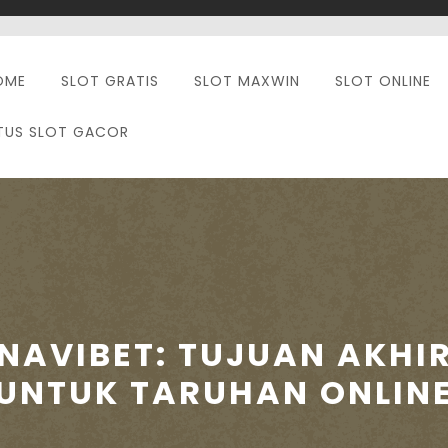
OME
SLOT GRATIS
SLOT MAXWIN
SLOT ONLINE
ITUS SLOT GACOR
NAVIBET: TUJUAN AKHI
UNTUK TARUHAN ONLIN