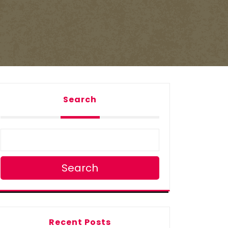
Search
Search
Recent Posts