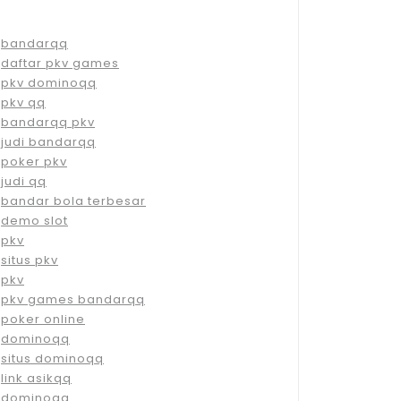
bandarqq
daftar pkv games
pkv dominoqq
pkv qq
bandarqq pkv
judi bandarqq
poker pkv
judi qq
bandar bola terbesar
demo slot
pkv
situs pkv
pkv
pkv games bandarqq
poker online
dominoqq
situs dominoqq
link asikqq
dominoqq