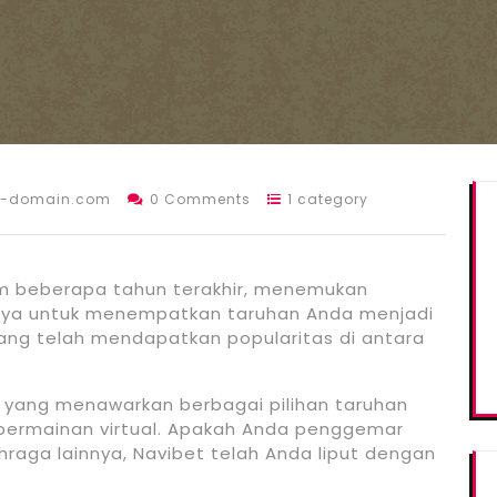
w-domain.com
0 Comments
1 category
m beberapa tahun terakhir, menemukan
caya untuk menempatkan taruhan Anda menjadi
yang telah mendapatkan popularitas di antara
e yang menawarkan berbagai pilihan taruhan
 permainan virtual. Apakah Anda penggemar
ahraga lainnya, Navibet telah Anda liput dengan