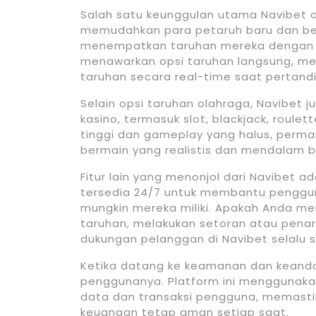
Salah satu keunggulan utama Navibet
memudahkan para petaruh baru dan be
menempatkan taruhan mereka dengan c
menawarkan opsi taruhan langsung, m
taruhan secara real-time saat pertand
Selain opsi taruhan olahraga, Navibet 
kasino, termasuk slot, blackjack, roulet
tinggi dan gameplay yang halus, perm
bermain yang realistis dan mendalam b
Fitur lain yang menonjol dari Navibet 
tersedia 24/7 untuk membantu penggu
mungkin mereka miliki. Apakah Anda 
taruhan, melakukan setoran atau pena
dukungan pelanggan di Navibet selalu
Ketika datang ke keamanan dan keand
penggunanya. Platform ini menggunakan
data dan transaksi pengguna, memasti
keuangan tetap aman setiap saat.