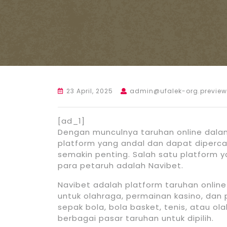
23 April, 2025
admin@ufalek-org.previe
[ad_1]
Dengan munculnya taruhan online dala
platform yang andal dan dapat diper
semakin penting. Salah satu platform 
para petaruh adalah Navibet.
Navibet adalah platform taruhan onlin
untuk olahraga, permainan kasino, dan
sepak bola, bola basket, tenis, atau ol
berbagai pasar taruhan untuk dipilih.