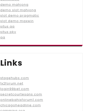
demo mahjong
demo slot mahjong
slot demo pragmatic
slot demo maxwin
situs qq
situs pkv
qq
Links
stagehubs.com
1x2forum.net
login99bet.com
secretcourtesans.com
onlinebahisforum1.com
chicagoheadline.com
camming.org