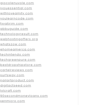
giocolenuvole.com
iyouessential.com
withloveamity.com
youlearncode.com
fxyatirim.com
abbuguide.com
technologyresult.com
webhostingoffers.org
whatszow.com
ehomeamerca.com
techintendo.com
techgreenpure.com
bestdropshipstore.com
cartelreviews.com
surfsway.com
nailartproduct.com
digitactseed.com
lvlcraft.com
90secondmoneyloans.com
xenmicro.com