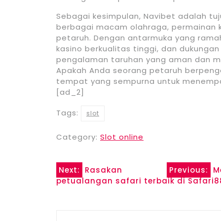
Sebagai kesimpulan, Navibet adalah tu
berbagai macam olahraga, permainan ka
petaruh. Dengan antarmuka yang ramah
kasino berkualitas tinggi, dan dukung
pengalaman taruhan yang aman dan m
Apakah Anda seorang petaruh berpeng
tempat yang sempurna untuk menempa
[ad_2]
Tags:
slot
Category:
Slot online
Post
Next:
Rasakan
Previous:
M
petualangan safari terbaik di Safari8
navigation