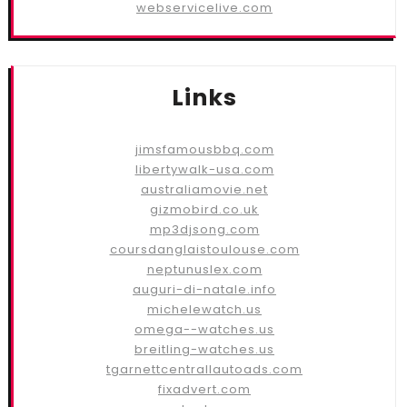
webservicelive.com
Links
jimsfamousbbq.com
libertywalk-usa.com
australiamovie.net
gizmobird.co.uk
mp3djsong.com
coursdanglaistoulouse.com
neptunuslex.com
auguri-di-natale.info
michelewatch.us
omega--watches.us
breitling-watches.us
tgarnettcentrallautoads.com
fixadvert.com