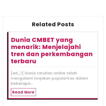
Related Posts
Dunia CMBET yang
menarik: Menjelajahi
tren dan perkembangan
terbaru
[ad_1] Dunia taruhan online telah
mengalami lonjakan popularitas dalam
beberapa…
Read More