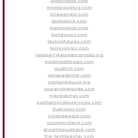
ufagold666.com
myinteriorblog.com
bnewsindia.com
techiepick.com
bamzyshop.com
pondycars.com
techonfutures.com
techoologic.com
raspberryketonescanada.org
medihealthrules.com
usathrill.com
vshapedental.com
canfandalucia.org
yourengineguide.com
nybreakings.com
outstationcabsservices.com
thekrtagy.com
xchangeindia.com
coolmicrotech.com
dreamhousehack.com
the-techteacher.com