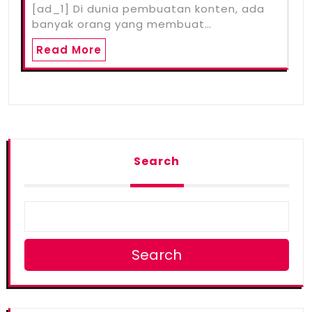
[ad_1] Di dunia pembuatan konten, ada
banyak orang yang membuat…
Read More
Search
Search