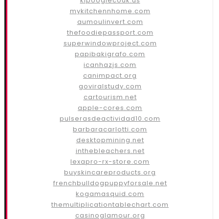
kipooglecouk.us
mykitchennhome.com
aumoulinvert.com
thefoodiepassport.com
superwindowproject.com
papibakigrafo.com
icanhazjs.com
canimpact.org
goviralstudy.com
cartourism.net
apple-cores.com
pulserasdeactividad10.com
barbaracarlotti.com
desktopmining.net
inthebleachers.net
lexapro-rx-store.com
buyskincareproducts.org
frenchbulldogpuppyforsale.net
kogamasquid.com
themultiplicationtablechart.com
casinoglamour.org