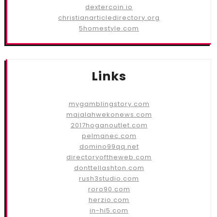
dextercoin.io
christianarticledirectory.org
5homestyle.com
Links
mygamblingstory.com
majalahwekonews.com
2017hoganoutlet.com
pelmanec.com
domino99qq.net
directoryoftheweb.com
donttellashton.com
rush3studio.com
roro90.com
herzio.com
in-hi5.com