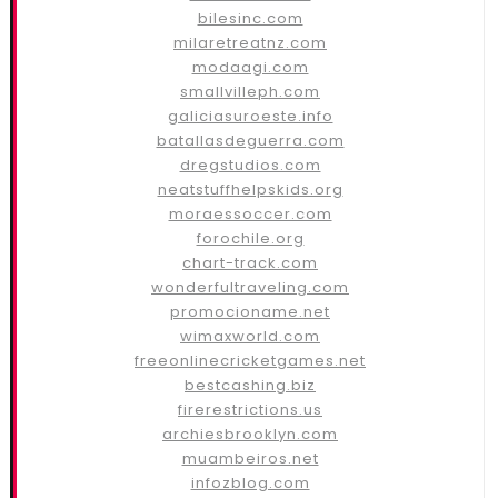
bilesinc.com
milaretreatnz.com
modaagi.com
smallvilleph.com
galiciasuroeste.info
batallasdeguerra.com
dregstudios.com
neatstuffhelpskids.org
moraessoccer.com
forochile.org
chart-track.com
wonderfultraveling.com
promocioname.net
wimaxworld.com
freeonlinecricketgames.net
bestcashing.biz
firerestrictions.us
archiesbrooklyn.com
muambeiros.net
infozblog.com