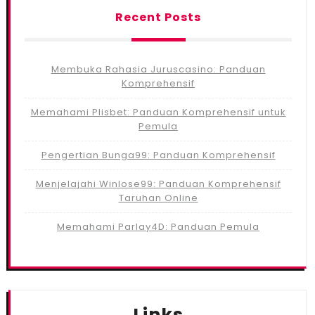
Recent Posts
Membuka Rahasia Juruscasino: Panduan
Komprehensif
Memahami Plisbet: Panduan Komprehensif untuk
Pemula
Pengertian Bunga99: Panduan Komprehensif
Menjelajahi Winlose99: Panduan Komprehensif
Taruhan Online
Memahami Parlay4D: Panduan Pemula
Links