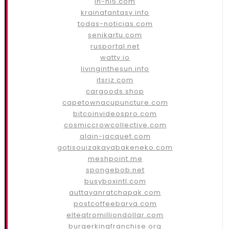
in-hi5.com
krainafantasy.info
todas-noticias.com
senikartu.com
rusportal.net
watty.io
livinginthesun.info
itsriz.com
cargoods.shop
capetownacupuncture.com
bitcoinvideospro.com
cosmiccrowcollective.com
alain-jacquet.com
gotisouizakayabakeneko.com
meshpoint.me
spongebob.net
busyboxintl.com
auttayanratchapak.com
postcoffeebarva.com
elteatromilliondollar.com
burgerkingfranchise.org