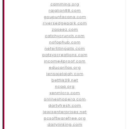
camming.org
rajalion88.com
goupuntacana.com
riversedgepark.com
zaseez.com
catchycrunch.com
nofaphub.com
nefertitingalls.com
patsyscreations.com
income4proof.com
educaritas.org
lensajelajah.com
betflik09.net
ncaq.org
xenmicro.com
onlineshopera.com
dartyfresh.com
lewisenterprises.net
pcsoftwarefree.org
dailylinking.com