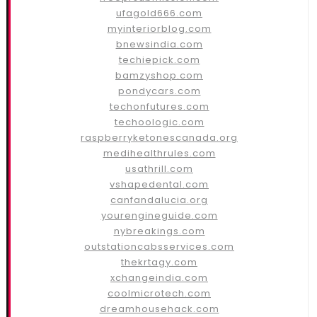
ufagold666.com
myinteriorblog.com
bnewsindia.com
techiepick.com
bamzyshop.com
pondycars.com
techonfutures.com
techoologic.com
raspberryketonescanada.org
medihealthrules.com
usathrill.com
vshapedental.com
canfandalucia.org
yourengineguide.com
nybreakings.com
outstationcabsservices.com
thekrtagy.com
xchangeindia.com
coolmicrotech.com
dreamhousehack.com