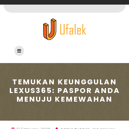
Skip
to
content
Open
Button
TEMUKAN KEUNGGULAN
LEXUS365: PASPOR ANDA
MENUJU KEMEWAHAN