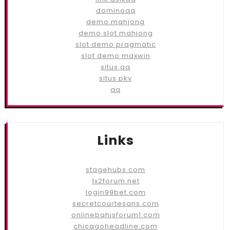
dominoqq
demo mahjong
demo slot mahjong
slot demo pragmatic
slot demo maxwin
situs qq
situs pkv
qq
Links
stagehubs.com
1x2forum.net
login99bet.com
secretcourtesans.com
onlinebahisforum1.com
chicagoheadline.com