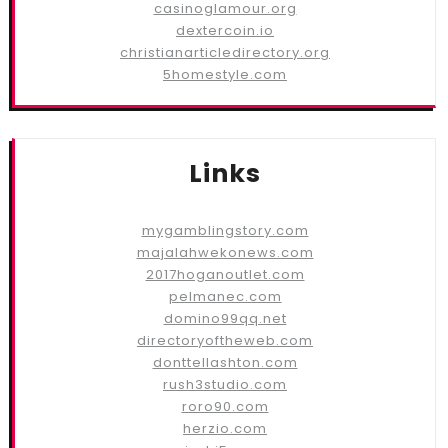
casinoglamour.org
dextercoin.io
christianarticledirectory.org
5homestyle.com
Links
mygamblingstory.com
majalahwekonews.com
2017hoganoutlet.com
pelmanec.com
domino99qq.net
directoryoftheweb.com
donttellashton.com
rush3studio.com
roro90.com
herzio.com