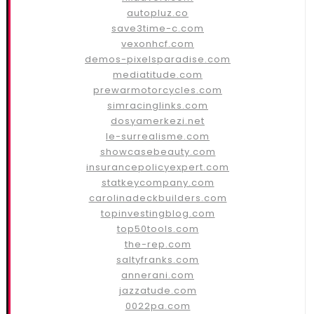
autopluz.co
save3time-c.com
vexonhcf.com
demos-pixelsparadise.com
mediatitude.com
prewarmotorcycles.com
simracinglinks.com
dosyamerkezi.net
le-surrealisme.com
showcasebeauty.com
insurancepolicyexpert.com
statkeycompany.com
carolinadeckbuilders.com
topinvestingblog.com
top50tools.com
the-rep.com
saltyfranks.com
annerani.com
jazzatude.com
0022pa.com