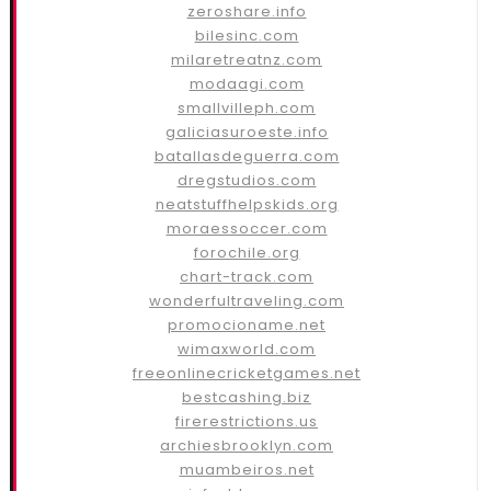
zeroshare.info
bilesinc.com
milaretreatnz.com
modaagi.com
smallvilleph.com
galiciasuroeste.info
batallasdeguerra.com
dregstudios.com
neatstuffhelpskids.org
moraessoccer.com
forochile.org
chart-track.com
wonderfultraveling.com
promocioname.net
wimaxworld.com
freeonlinecricketgames.net
bestcashing.biz
firerestrictions.us
archiesbrooklyn.com
muambeiros.net