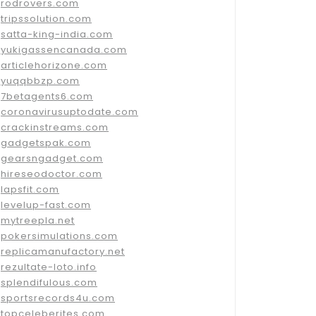
rodrovers.com
tripssolution.com
satta-king-india.com
yukigassencanada.com
articlehorizone.com
yuqqbbzp.com
7betagents6.com
coronavirusuptodate.com
crackinstreams.com
gadgetspak.com
gearsngadget.com
hireseodoctor.com
lapsfit.com
levelup-fast.com
mytreepla.net
pokersimulations.com
replicamanufactory.net
rezultate-loto.info
splendifulous.com
sportsrecords4u.com
topceleberites.com