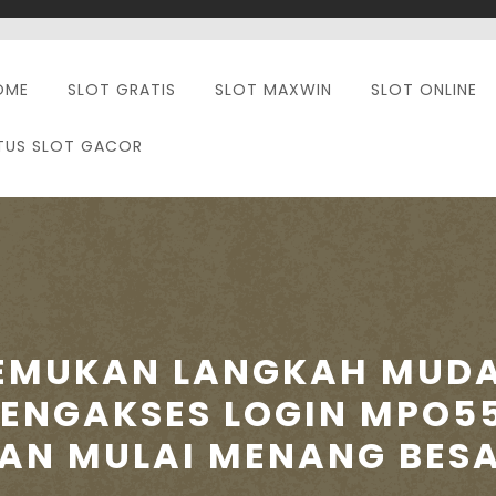
OME
SLOT GRATIS
SLOT MAXWIN
SLOT ONLINE
ITUS SLOT GACOR
EMUKAN LANGKAH MUD
ENGAKSES LOGIN MPO5
AN MULAI MENANG BES