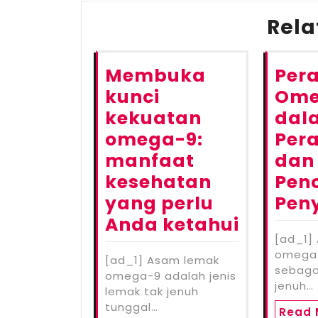
Rela
Membuka
Per
kunci
Ome
kekuatan
dal
omega-9:
Per
manfaat
dan
kesehatan
Pen
yang perlu
Pen
Anda ketahui
[ad_1]
omega-
[ad_1] Asam lemak
sebaga
omega-9 adalah jenis
jenuh…
lemak tak jenuh
tunggal…
Read 