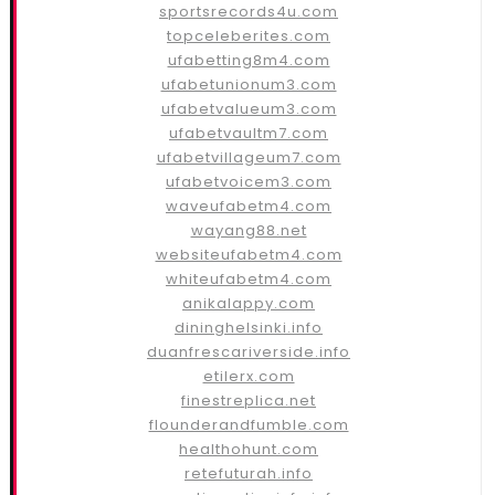
sportsrecords4u.com
topceleberites.com
ufabetting8m4.com
ufabetunionum3.com
ufabetvalueum3.com
ufabetvaultm7.com
ufabetvillageum7.com
ufabetvoicem3.com
waveufabetm4.com
wayang88.net
websiteufabetm4.com
whiteufabetm4.com
anikalappy.com
dininghelsinki.info
duanfrescariverside.info
etilerx.com
finestreplica.net
flounderandfumble.com
healthohunt.com
retefuturah.info