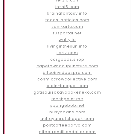
herzio.com
in-hi5.com
krainafantasy.info
todas-noticias.com
senikartu.com
rusportal.net
watty.io
livinginthesun.info
itsriz.com
cargoods.shop
capetownacupuncture.com
bitcoinvideospro.com
cosmiccrowcollective.com
alain-jacquet.com
gotisouizakayabakeneko.com
meshpoint.me
spongebob.net
busyboxintl.com
auttayanratchapak.com
postcoffeebarva.com
elteatromilliondollar.com