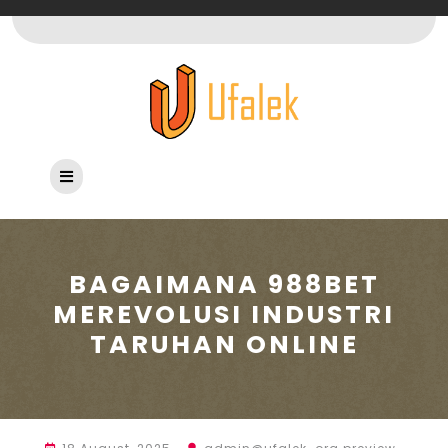
Skip
to
content
Open
Button
BAGAIMANA 988BET
MEREVOLUSI INDUSTRI
TARUHAN ONLINE