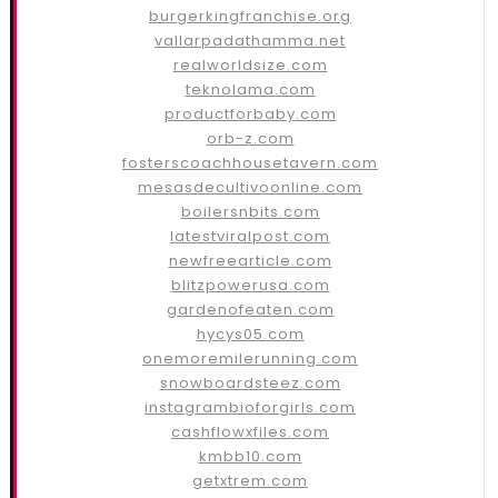
burgerkingfranchise.org
vallarpadathamma.net
realworldsize.com
teknolama.com
productforbaby.com
orb-z.com
fosterscoachhousetavern.com
mesasdecultivoonline.com
boilersnbits.com
latestviralpost.com
newfreearticle.com
blitzpowerusa.com
gardenofeaten.com
hycys05.com
onemoremilerunning.com
snowboardsteez.com
instagrambioforgirls.com
cashflowxfiles.com
kmbb10.com
getxtrem.com