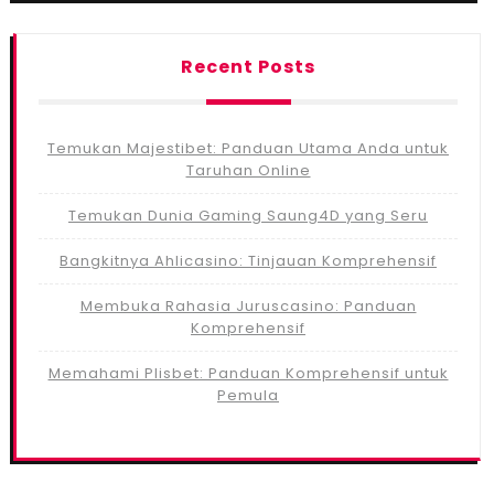
Recent Posts
Temukan Majestibet: Panduan Utama Anda untuk
Taruhan Online
Temukan Dunia Gaming Saung4D yang Seru
Bangkitnya Ahlicasino: Tinjauan Komprehensif
Membuka Rahasia Juruscasino: Panduan
Komprehensif
Memahami Plisbet: Panduan Komprehensif untuk
Pemula