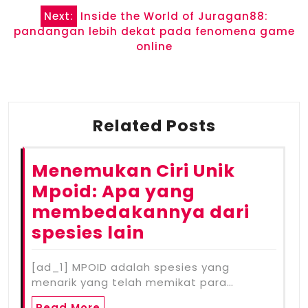
Next:
Inside the World of Juragan88:
pandangan lebih dekat pada fenomena game
online
Related Posts
Menemukan Ciri Unik
Mpoid: Apa yang
membedakannya dari
spesies lain
[ad_1] MPOID adalah spesies yang
menarik yang telah memikat para…
Read More