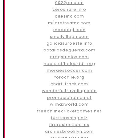
0022pa.com
zeroshare.info
bilesinc.com
milaretreatnz.com
modaagi.com
smallvilleph.com
galiciasuroeste.info
batallasdeguerra.com
dregstudios.com
neatstuffhelpskids.org
moraessoccer.com
forochile.org
chart-track.com
wonderfultraveling.com
promocioname.net
wimaxworld.com
freeonlinecricketgames.net
bestcashing.biz
firerestrictions.us
archiesbrooklyn.com