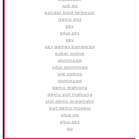
judi qq
bandar bola terbesar
demo slot
pkv
situs pkv
pkv
pkv games bandarqq
poker online
dominoqq
situs dominoqq
link asikqq
dominoqq
demo mahjong
demo slot mahjong
slot demo pragmatic
slot demo maxwin
situs qq
situs pkv
qq