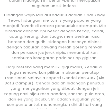
dalam hidangan ini benar -benar merupakan
suguhan untuk indera.
Hidangan wajib lain di Kedai169 adalah Char Kway
Teow, hidangan mie tumis yang populer yang
menjadi favorit di antara penduduk setempat. Mie
dimasak dengan api besar dengan kecap, cabai,
udang, kerang, dan tauge, memberikan rasa
berasap dan gurih. Hidangan biasanya dihiasi
dengan taburan bawang merah goreng renyah
dan perasan jus jeruk nipis, menambahkan
semburan kesegaran pada setiap gigitan.
Bagi mereka yang memiliki gigi manis, Kedai169
juga menawarkan pilihan makanan penutup
tradisional Malaysia seperti Cendol dan ABC (Ais
Batu Campur). Cendol adalah hidangan penutup
yang menyegarkan yang dibuat dengan jeli
tepung nasi hijau rasa pandan, santan, gula aren,
dan es yang dicukur. Ini adalah suguhan yang
sempurna untuk menenangkan diri di hari yang