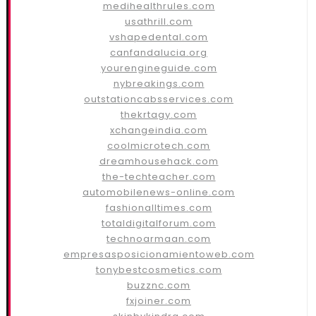
medihealthrules.com
usathrill.com
vshapedental.com
canfandalucia.org
yourengineguide.com
nybreakings.com
outstationcabsservices.com
thekrtagy.com
xchangeindia.com
coolmicrotech.com
dreamhousehack.com
the-techteacher.com
automobilenews-online.com
fashionalltimes.com
totaldigitalforum.com
technoarmaan.com
empresasposicionamientoweb.com
tonybestcosmetics.com
buzznc.com
fxjoiner.com