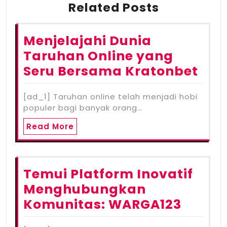
Related Posts
Menjelajahi Dunia
Taruhan Online yang
Seru Bersama Kratonbet
[ad_1] Taruhan online telah menjadi hobi
populer bagi banyak orang…
Read More
Temui Platform Inovatif
Menghubungkan
Komunitas: WARGA123