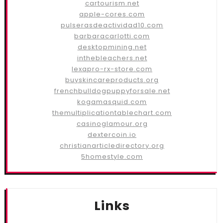
cartourism.net
apple-cores.com
pulserasdeactividad10.com
barbaracarlotti.com
desktopmining.net
inthebleachers.net
lexapro-rx-store.com
buyskincareproducts.org
frenchbulldogpuppyforsale.net
kogamasquid.com
themultiplicationtablechart.com
casinoglamour.org
dextercoin.io
christianarticledirectory.org
5homestyle.com
Links