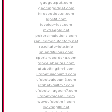
gadgetspak.com
gearsngadget.com
hireseodoctor.com
lapsfit.com
levelup-fast.com
mytreepla.net
pokersimulations.com
replicamanufactory.net
rezultate-loto.info
splendifulous.com
sportsrecords4u.com
topceleberites.com
ufabetting8m4.com
ufabetunionum3.com
ufabetvalueum3.com
ufabetvaultm7.com
ufabetvillageum7.com
ufabetvoicem3.com
waveufabetm4.com
wayang88.net