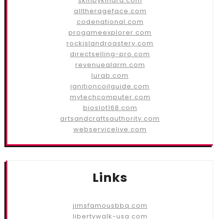
skinbykindra.com
alltherageface.com
codenational.com
progameexplorer.com
rockislandroastery.com
directselling-pro.com
revenuealarm.com
lurab.com
ignitioncoilguide.com
mytechcomputer.com
bioslot168.com
artsandcraftsauthority.com
webservicelive.com
Links
jimsfamousbbq.com
libertywalk-usa.com