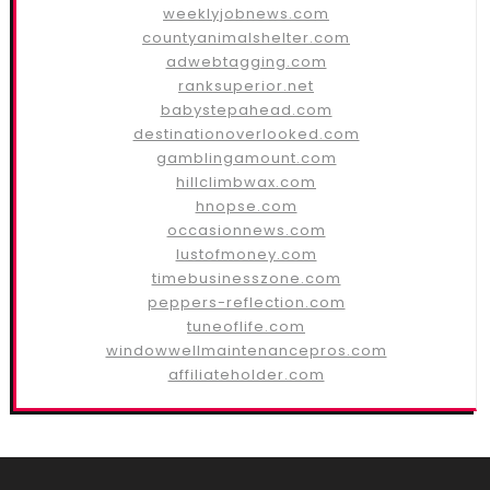
weeklyjobnews.com
countyanimalshelter.com
adwebtagging.com
ranksuperior.net
babystepahead.com
destinationoverlooked.com
gamblingamount.com
hillclimbwax.com
hnopse.com
occasionnews.com
lustofmoney.com
timebusinesszone.com
peppers-reflection.com
tuneoflife.com
windowwellmaintenancepros.com
affiliateholder.com