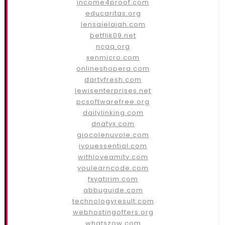
income4proof.com
educaritas.org
lensajelajah.com
betflik09.net
ncaq.org
xenmicro.com
onlineshopera.com
dartyfresh.com
lewisenterprises.net
pcsoftwarefree.org
dailylinking.com
dnafyx.com
giocolenuvole.com
iyouessential.com
withloveamity.com
youlearncode.com
fxyatirim.com
abbuguide.com
technologyresult.com
webhostingoffers.org
whatszow.com