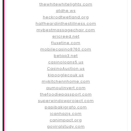
thewhitewhitelights.com
atdhe.ws
heckrodtwetland.org
halfheardinthestillness.com
mybestmassagechair.com
ericreed.net
fluxetine.com
mobilecasino8760.com
betqq3.net
casinoloans5.us
CasinoAuction.us
kipooglecouk.us
mykitchennhome.com
aumoulinvert.com
thefoodiepassport.com
superwindowproject.com
papibakigrafo.com
icanhazjs.com
canimpact.org
goviralstudy.com