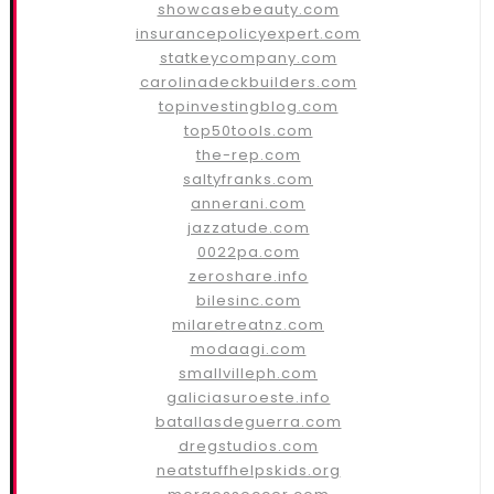
showcasebeauty.com
insurancepolicyexpert.com
statkeycompany.com
carolinadeckbuilders.com
topinvestingblog.com
top50tools.com
the-rep.com
saltyfranks.com
annerani.com
jazzatude.com
0022pa.com
zeroshare.info
bilesinc.com
milaretreatnz.com
modaagi.com
smallvilleph.com
galiciasuroeste.info
batallasdeguerra.com
dregstudios.com
neatstuffhelpskids.org