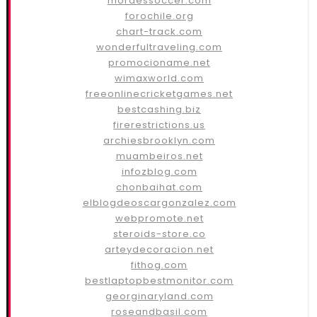
moraessoccer.com
forochile.org
chart-track.com
wonderfultraveling.com
promocioname.net
wimaxworld.com
freeonlinecricketgames.net
bestcashing.biz
firerestrictions.us
archiesbrooklyn.com
muambeiros.net
infozblog.com
chonbaihat.com
elblogdeoscargonzalez.com
webpromote.net
steroids-store.co
arteydecoracion.net
fithog.com
bestlaptopbestmonitor.com
georginaryland.com
roseandbasil.com