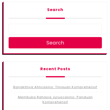
Search
Search
Recent Posts
Bangkitnya Ahlicasino: Tinjauan Komprehensif
Membuka Rahasia Juruscasino: Panduan
Komprehensif