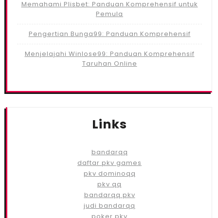
Memahami Plisbet: Panduan Komprehensif untuk
Pemula
Pengertian Bunga99: Panduan Komprehensif
Menjelajahi Winlose99: Panduan Komprehensif
Taruhan Online
Links
bandarqq
daftar pkv games
pkv dominoqq
pkv qq
bandarqq pkv
judi bandarqq
poker pkv