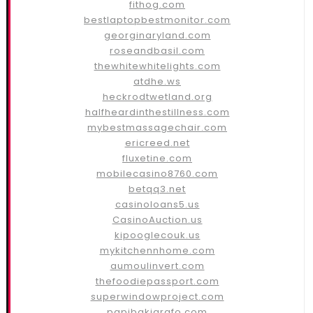
fithog.com
bestlaptopbestmonitor.com
georginaryland.com
roseandbasil.com
thewhitewhitelights.com
atdhe.ws
heckrodtwetland.org
halfheardinthestillness.com
mybestmassagechair.com
ericreed.net
fluxetine.com
mobilecasino8760.com
betqq3.net
casinoloans5.us
CasinoAuction.us
kipooglecouk.us
mykitchennhome.com
aumoulinvert.com
thefoodiepassport.com
superwindowproject.com
papibakigrafo.com