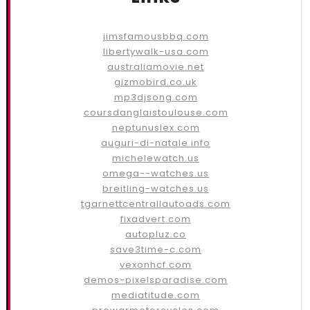
jimsfamousbbq.com
libertywalk-usa.com
australiamovie.net
gizmobird.co.uk
mp3djsong.com
coursdanglaistoulouse.com
neptunuslex.com
auguri-di-natale.info
michelewatch.us
omega--watches.us
breitling-watches.us
tgarnettcentrallautoads.com
fixadvert.com
autopluz.co
save3time-c.com
vexonhcf.com
demos-pixelsparadise.com
mediatitude.com