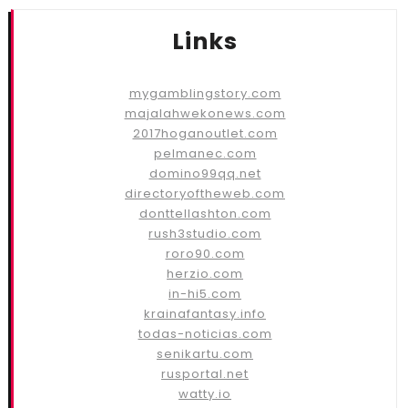
Links
mygamblingstory.com
majalahwekonews.com
2017hoganoutlet.com
pelmanec.com
domino99qq.net
directoryoftheweb.com
donttellashton.com
rush3studio.com
roro90.com
herzio.com
in-hi5.com
krainafantasy.info
todas-noticias.com
senikartu.com
rusportal.net
watty.io