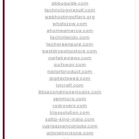
abbuguide.com
technologyresult.com
webhostingoffers.org
whatszow.com
ehomeamerca.com
techintendo.com
techgreenpure.com
bestdropshipstore.com
cartelreviews.com
surfsway.com
nailartproduct.com
digitactseed.com
lvlcraft.com
90secondmoneyloans.com
xenmicro.com
rodrovers.com
tripssolution.com
satta-king-india.com
yukigassencanada.com
articlehorizone.com