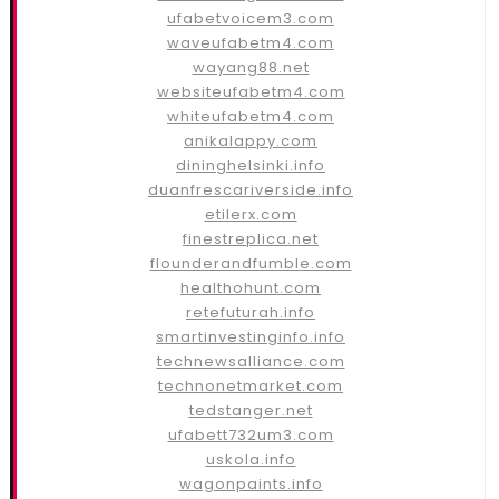
ufabetvoicem3.com
waveufabetm4.com
wayang88.net
websiteufabetm4.com
whiteufabetm4.com
anikalappy.com
dininghelsinki.info
duanfrescariverside.info
etilerx.com
finestreplica.net
flounderandfumble.com
healthohunt.com
retefuturah.info
smartinvestinginfo.info
technewsalliance.com
technonetmarket.com
tedstanger.net
ufabett732um3.com
uskola.info
wagonpaints.info