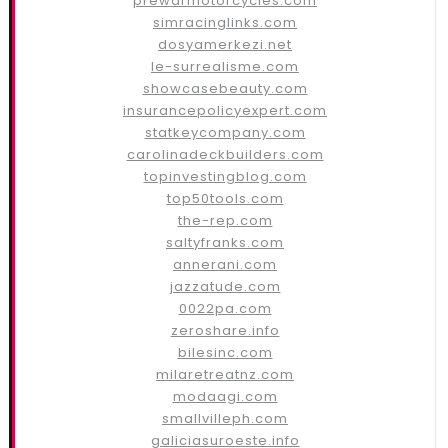
prewarmotorcycles.com
simracinglinks.com
dosyamerkezi.net
le-surrealisme.com
showcasebeauty.com
insurancepolicyexpert.com
statkeycompany.com
carolinadeckbuilders.com
topinvestingblog.com
top50tools.com
the-rep.com
saltyfranks.com
annerani.com
jazzatude.com
0022pa.com
zeroshare.info
bilesinc.com
milaretreatnz.com
modaagi.com
smallvilleph.com
galiciasuroeste.info