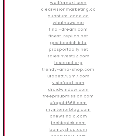
waitfornext.com
clearvisionmarketing.co
quantum-code.co
whatnews.me
final-dream.com
finest-replica.net
gestioneinh.info
prosportdaily.net
salesinvest22.com
teseract.org
trendy-ama-shop.com
ufabett732m7.com
visiofood.com
droidwindow.com
freeprsubmission.com
ufagold666.com
myinteriorblog.com
bnewsindia.com
techiepick.com
bamzyshop.com