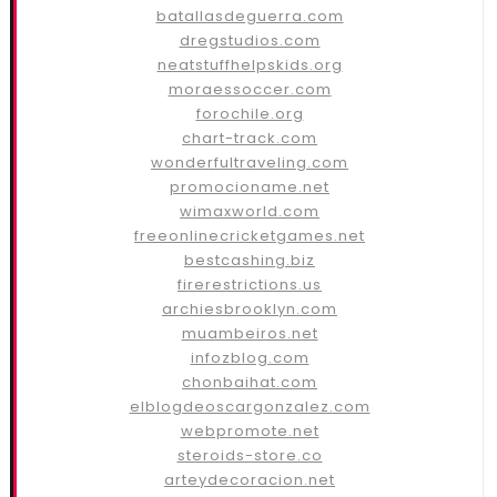
batallasdeguerra.com
dregstudios.com
neatstuffhelpskids.org
moraessoccer.com
forochile.org
chart-track.com
wonderfultraveling.com
promocioname.net
wimaxworld.com
freeonlinecricketgames.net
bestcashing.biz
firerestrictions.us
archiesbrooklyn.com
muambeiros.net
infozblog.com
chonbaihat.com
elblogdeoscargonzalez.com
webpromote.net
steroids-store.co
arteydecoracion.net