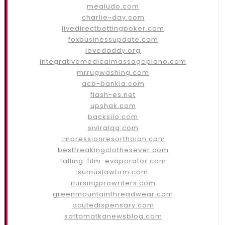
mealudo.com
charlie-day.com
livedirectbettingpoker.com
foxbusinessupdate.com
lovedaddy.org
integrativemedicalmassageplano.com
mrrugwashing.com
acb-bankia.com
flash-es.net
upshak.com
backsilo.com
siviralqq.com
impressionresorthoian.com
bestfreakingclothesever.com
falling-film-evaporator.com
sumuslawfirm.com
nursingprowriters.com
greenmountainthreadwear.com
acutedispensary.com
sattamatkanewsblog.com