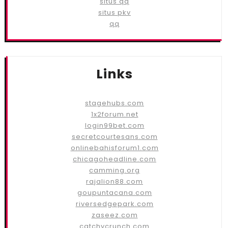
situs qq
situs pkv
qq
Links
stagehubs.com
1x2forum.net
login99bet.com
secretcourtesans.com
onlinebahisforum1.com
chicagoheadline.com
camming.org
rajalion88.com
goupuntacana.com
riversedgepark.com
zaseez.com
catchycrunch.com