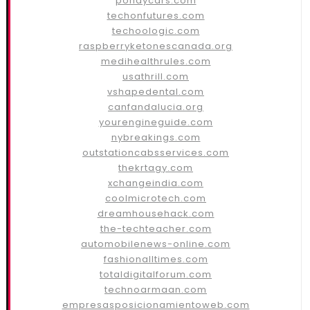
pondycars.com
techonfutures.com
techoologic.com
raspberryketonescanada.org
medihealthrules.com
usathrill.com
vshapedental.com
canfandalucia.org
yourengineguide.com
nybreakings.com
outstationcabsservices.com
thekrtagy.com
xchangeindia.com
coolmicrotech.com
dreamhousehack.com
the-techteacher.com
automobilenews-online.com
fashionalltimes.com
totaldigitalforum.com
technoarmaan.com
empresasposicionamientoweb.com