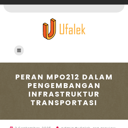
Skip
to
content
Open
Button
PERAN MPO212 DALAM
PENGEMBANGAN
INFRASTRUKTUR
TRANSPORTASI