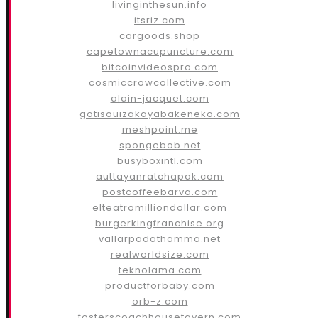
livinginthesun.info
itsriz.com
cargoods.shop
capetownacupuncture.com
bitcoinvideospro.com
cosmiccrowcollective.com
alain-jacquet.com
gotisouizakayabakeneko.com
meshpoint.me
spongebob.net
busyboxintl.com
auttayanratchapak.com
postcoffeebarva.com
elteatromilliondollar.com
burgerkingfranchise.org
vallarpadathamma.net
realworldsize.com
teknolama.com
productforbaby.com
orb-z.com
fosterscoachhousetavern.com