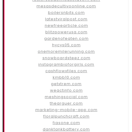
mesasdecultivoonline.com
boilersnbits.com
latestviralpost.com
newfreearticle.com
blitzpowerusa.com
gardenofeaten.com
hycys05.com
onemoremilerunning.com
snowboardsteez.com
instagrambioforgirls.com
cashflowxfiles.com
kmbb10.com
getxtrem.com
weactinfo.com
meshingsocial.com
thearguer.com
marketing-mobile-app.com
floralpunchcraft.com
fiasone.com
danktankbattery.com