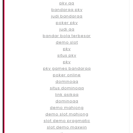
pkv qq
bandarqq pkv
judi bandarqq
poker pkv
judi qq
bandar bola terbesar
demo slot
pkv
situs pkv
pkv
pkv games bandarqq
poker online
dominoqq
situs dominoqq
link asikqq
dominoqq
demo mahjong
demo slot mahjong
slot demo pragmatic
slot demo maxwin