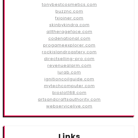
tonybestcosmetics.com
buzznc.com
fxjoiner.com
skinbykindra.com
alltherageface.com
codenational.com
progameexplorer.com
rockislandroastery.com
directselling-pro.com
revenuealarm.com
lurab.com
ignitioncoilguide.com
mytechcomputer.com
bioslot168.com
artsandcraftsauthority.com
webservicelive.com
Links