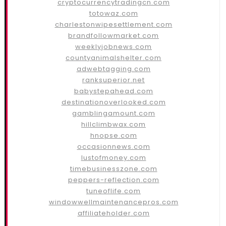
cryptocurrencytradingcn.com
totowaz.com
charlestonwipesettlement.com
brandfollowmarket.com
weeklyjobnews.com
countyanimalshelter.com
adwebtagging.com
ranksuperior.net
babystepahead.com
destinationoverlooked.com
gamblingamount.com
hillclimbwax.com
hnopse.com
occasionnews.com
lustofmoney.com
timebusinesszone.com
peppers-reflection.com
tuneoflife.com
windowwellmaintenancepros.com
affiliateholder.com