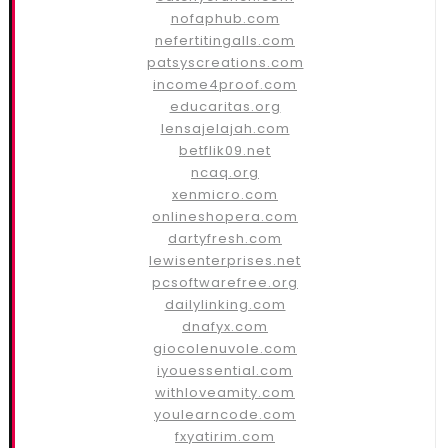
nofaphub.com
nefertitingalls.com
patsyscreations.com
income4proof.com
educaritas.org
lensajelajah.com
betflik09.net
ncaq.org
xenmicro.com
onlineshopera.com
dartyfresh.com
lewisenterprises.net
pcsoftwarefree.org
dailylinking.com
dnafyx.com
giocolenuvole.com
iyouessential.com
withloveamity.com
youlearncode.com
fxyatirim.com