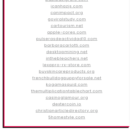
icanhazjs.com
canimpact.org
goviralstudy.com
cartourism.net
apple-cores.com
pulserasdeactividad10.com
barbaracarlotti.com
desktopmining.net
inthebleachers.net
lexapro-rx-store.com
buyskincareproducts.org
frenchbulldogpuppyforsale.net
kogamasquid.com
themultiplicationtablechart.com
casinoglamour.org
dextercoin.io
christianarticledirectory.org
5homestyle.com