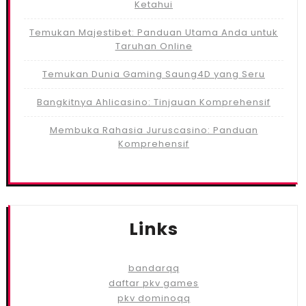
Ketahui
Temukan Majestibet: Panduan Utama Anda untuk
Taruhan Online
Temukan Dunia Gaming Saung4D yang Seru
Bangkitnya Ahlicasino: Tinjauan Komprehensif
Membuka Rahasia Juruscasino: Panduan
Komprehensif
Links
bandarqq
daftar pkv games
pkv dominoqq