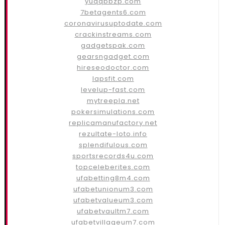
yuqqbbzp.com
7betagents6.com
coronavirusuptodate.com
crackinstreams.com
gadgetspak.com
gearsngadget.com
hireseodoctor.com
lapsfit.com
levelup-fast.com
mytreepla.net
pokersimulations.com
replicamanufactory.net
rezultate-loto.info
splendifulous.com
sportsrecords4u.com
topceleberites.com
ufabetting8m4.com
ufabetunionum3.com
ufabetvalueum3.com
ufabetvaultm7.com
ufabetvillageum7.com