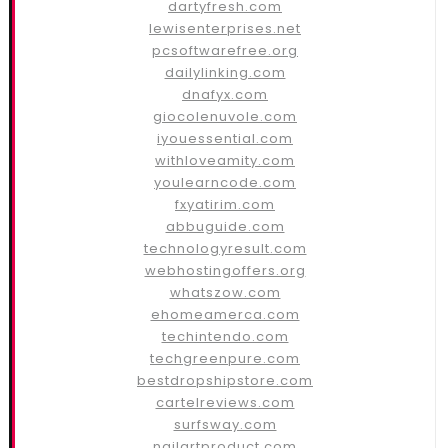
dartyfresh.com
lewisenterprises.net
pcsoftwarefree.org
dailylinking.com
dnafyx.com
giocolenuvole.com
iyouessential.com
withloveamity.com
youlearncode.com
fxyatirim.com
abbuguide.com
technologyresult.com
webhostingoffers.org
whatszow.com
ehomeamerca.com
techintendo.com
techgreenpure.com
bestdropshipstore.com
cartelreviews.com
surfsway.com
nailartproduct.com