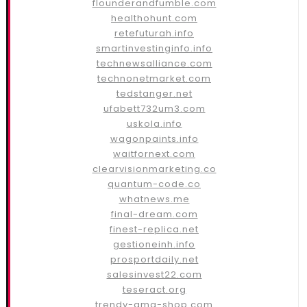
flounderandfumble.com
healthohunt.com
retefuturah.info
smartinvestinginfo.info
technewsalliance.com
technonetmarket.com
tedstanger.net
ufabett732um3.com
uskola.info
wagonpaints.info
waitfornext.com
clearvisionmarketing.co
quantum-code.co
whatnews.me
final-dream.com
finest-replica.net
gestioneinh.info
prosportdaily.net
salesinvest22.com
teseract.org
trendy-ama-shop.com