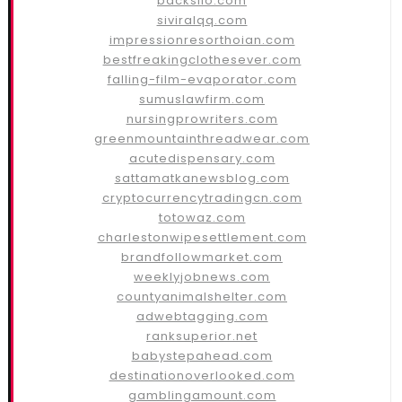
backsilo.com
siviralqq.com
impressionresorthoian.com
bestfreakingclothesever.com
falling-film-evaporator.com
sumuslawfirm.com
nursingprowriters.com
greenmountainthreadwear.com
acutedispensary.com
sattamatkanewsblog.com
cryptocurrencytradingcn.com
totowaz.com
charlestonwipesettlement.com
brandfollowmarket.com
weeklyjobnews.com
countyanimalshelter.com
adwebtagging.com
ranksuperior.net
babystepahead.com
destinationoverlooked.com
gamblingamount.com