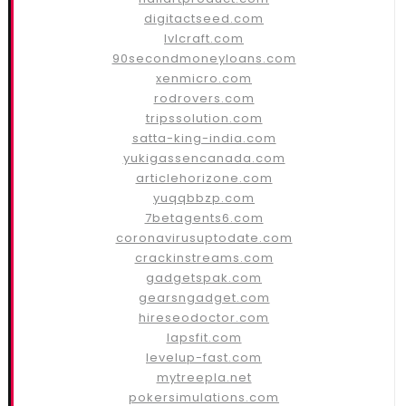
digitactseed.com
lvlcraft.com
90secondmoneyloans.com
xenmicro.com
rodrovers.com
tripssolution.com
satta-king-india.com
yukigassencanada.com
articlehorizone.com
yuqqbbzp.com
7betagents6.com
coronavirusuptodate.com
crackinstreams.com
gadgetspak.com
gearsngadget.com
hireseodoctor.com
lapsfit.com
levelup-fast.com
mytreepla.net
pokersimulations.com