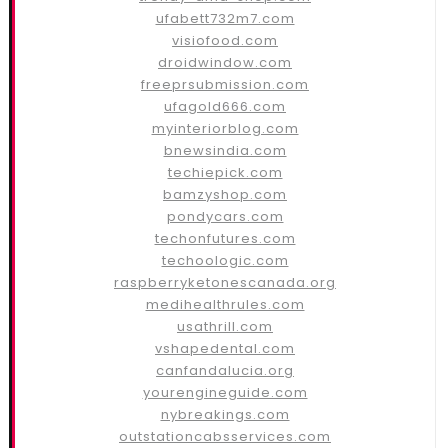
ufabett732m7.com
visiofood.com
droidwindow.com
freeprsubmission.com
ufagold666.com
myinteriorblog.com
bnewsindia.com
techiepick.com
bamzyshop.com
pondycars.com
techonfutures.com
techoologic.com
raspberryketonescanada.org
medihealthrules.com
usathrill.com
vshapedental.com
canfandalucia.org
yourengineguide.com
nybreakings.com
outstationcabsservices.com