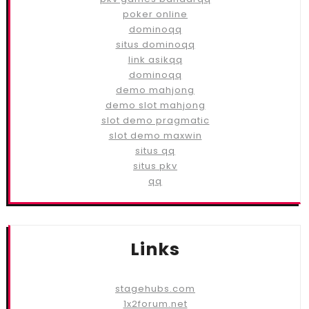
poker online
dominoqq
situs dominoqq
link asikqq
dominoqq
demo mahjong
demo slot mahjong
slot demo pragmatic
slot demo maxwin
situs qq
situs pkv
qq
Links
stagehubs.com
1x2forum.net