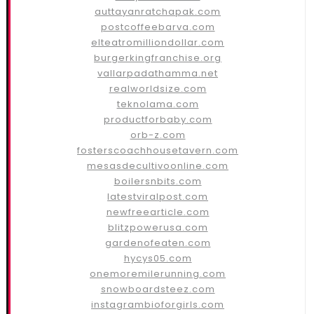
auttayanratchapak.com
postcoffeebarva.com
elteatromilliondollar.com
burgerkingfranchise.org
vallarpadathamma.net
realworldsize.com
teknolama.com
productforbaby.com
orb-z.com
fosterscoachhousetavern.com
mesasdecultivoonline.com
boilersnbits.com
latestviralpost.com
newfreearticle.com
blitzpowerusa.com
gardenofeaten.com
hycys05.com
onemoremilerunning.com
snowboardsteez.com
instagrambioforgirls.com