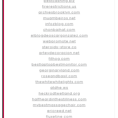
bestcashing.biz
firerestrictions.us
archiesbrooklyn.com
muambeiros.net
infozblog.com
chonbaihat.com
elblogdeoscargonzalez.com
webpromote.net
steroids-store.co
arteydecoracion.net
fithog.com
bestlaptopbestmonitor.com
georginaryland.com
roseandbasil.com
thewhitewhitelights.com
atdhe.ws
heckrodtwetland.org
halfheardinthestillness.com
mybestmassagechair.com
ericreed.net
fluxetine.com