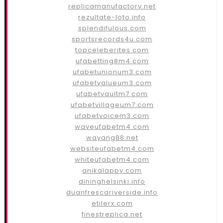
replicamanufactory.net
rezultate-loto.info
splendifulous.com
sportsrecords4u.com
topceleberites.com
ufabetting8m4.com
ufabetunionum3.com
ufabetvalueum3.com
ufabetvaultm7.com
ufabetvillageum7.com
ufabetvoicem3.com
waveufabetm4.com
wayang88.net
websiteufabetm4.com
whiteufabetm4.com
anikalappy.com
dininghelsinki.info
duanfrescariverside.info
etilerx.com
finestreplica.net