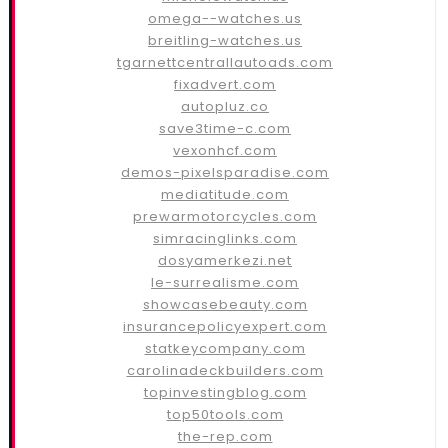
omega--watches.us
breitling-watches.us
tgarnettcentrallautoads.com
fixadvert.com
autopluz.co
save3time-c.com
vexonhcf.com
demos-pixelsparadise.com
mediatitude.com
prewarmotorcycles.com
simracinglinks.com
dosyamerkezi.net
le-surrealisme.com
showcasebeauty.com
insurancepolicyexpert.com
statkeycompany.com
carolinadeckbuilders.com
topinvestingblog.com
top50tools.com
the-rep.com