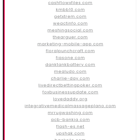
cashflowxfiles.com
kmbb10.com
getxtrem.com
weactinfo.com
meshingsocial.com
thearguer.com
marketing-mobile-app.com
floralpunchcraft.com
fiasone.com
danktankbattery.com
mealudo.com
charlie-day.com
livedirectbettingpoker.com
foxbusinessupdate.com
lovedaddy.org
integrativemedicalmassageplano.com
mrrugwashing.com
acb-bankia.com
flash-es.net
upshak.com