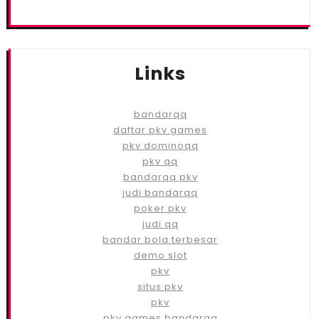
Links
bandarqq
daftar pkv games
pkv dominoqq
pkv qq
bandarqq pkv
judi bandarqq
poker pkv
judi qq
bandar bola terbesar
demo slot
pkv
situs pkv
pkv
pkv games bandarqq