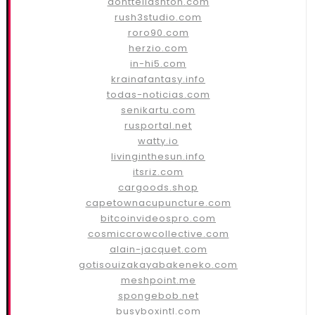
donttellashton.com
rush3studio.com
roro90.com
herzio.com
in-hi5.com
krainafantasy.info
todas-noticias.com
senikartu.com
rusportal.net
watty.io
livinginthesun.info
itsriz.com
cargoods.shop
capetownacupuncture.com
bitcoinvideospro.com
cosmiccrowcollective.com
alain-jacquet.com
gotisouizakayabakeneko.com
meshpoint.me
spongebob.net
busyboxintl.com