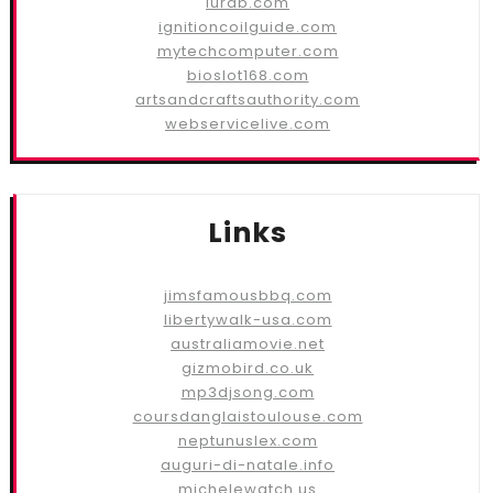
lurab.com
ignitioncoilguide.com
mytechcomputer.com
bioslot168.com
artsandcraftsauthority.com
webservicelive.com
Links
jimsfamousbbq.com
libertywalk-usa.com
australiamovie.net
gizmobird.co.uk
mp3djsong.com
coursdanglaistoulouse.com
neptunuslex.com
auguri-di-natale.info
michelewatch.us