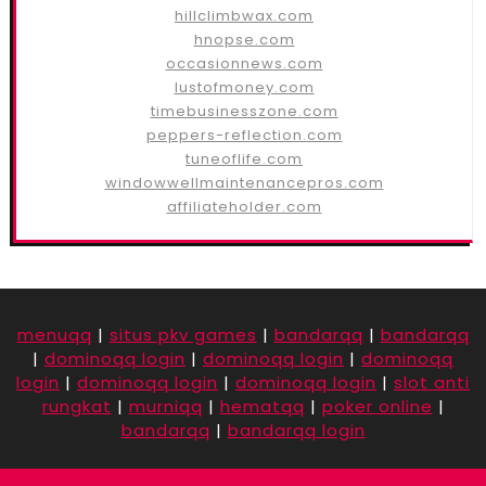
hillclimbwax.com
hnopse.com
occasionnews.com
lustofmoney.com
timebusinesszone.com
peppers-reflection.com
tuneoflife.com
windowwellmaintenancepros.com
affiliateholder.com
menuqq
|
situs pkv games
|
bandarqq
|
bandarqq
|
dominoqq login
|
dominoqq login
|
dominoqq
login
|
dominoqq login
|
dominoqq login
|
slot anti
rungkat
|
murniqq
|
hematqq
|
poker online
|
bandarqq
|
bandarqq login