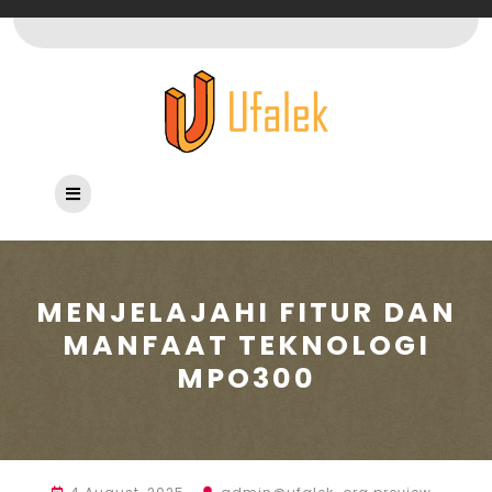
Skip
to
content
Open
Button
MENJELAJAHI FITUR DAN
MANFAAT TEKNOLOGI
MPO300