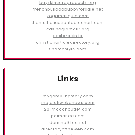
buyskincareproducts.org
frenchbulldogpuppyforsale.net
kogamasquid.com
themultiplicationtablechart.com
casinoglamour.org
dextercoin.io
christianarticledirectory.org
5homestyle.com
Links
mygamblingstory.com
majalahwekonews.com
2017hoganoutlet.com
pelmanec.com
domino99qq.net
directoryoftheweb.com