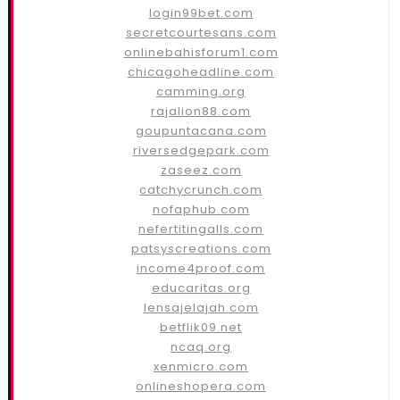
login99bet.com
secretcourtesans.com
onlinebahisforum1.com
chicagoheadline.com
camming.org
rajalion88.com
goupuntacana.com
riversedgepark.com
zaseez.com
catchycrunch.com
nofaphub.com
nefertitingalls.com
patsyscreations.com
income4proof.com
educaritas.org
lensajelajah.com
betflik09.net
ncaq.org
xenmicro.com
onlineshopera.com