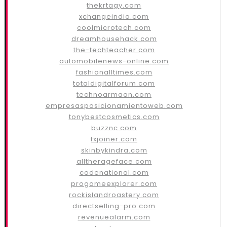
thekrtagy.com
xchangeindia.com
coolmicrotech.com
dreamhousehack.com
the-techteacher.com
automobilenews-online.com
fashionalltimes.com
totaldigitalforum.com
technoarmaan.com
empresasposicionamientoweb.com
tonybestcosmetics.com
buzznc.com
fxjoiner.com
skinbykindra.com
alltherageface.com
codenational.com
progameexplorer.com
rockislandroastery.com
directselling-pro.com
revenuealarm.com