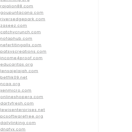
rajalion88.com
goupuntacana.com
riversedgepark.com
zaseez.com
catchycrunch.com
nofaphub.com
nefertitingalls.com
patsyscreations.com
income4proof.com
educaritas.org
lensajelajah.com
betflik09.net
ncaq.org
xenmicro.com
onlineshopera.com
dartyfresh.com
lewisenterprises.net
pcsoftwarefree.org
dailylinking.com
dnafyx.com