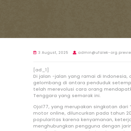
3 August, 2025
admin@ufalek-org.prev
[ad_1]
Di jalan -jalan yang ramai di Indonesia
gelombang di antara penduduk setempat
telah merevolusi cara orang mendapat
Tenggara yang semarak ini.
Ojol77, yang merupakan singkatan dari 
motor online, diluncurkan pada tahun
popularitas karena kenyamanan, keterja
menghubungkan pengguna dengan jari