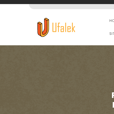
Skip
to
content
H
S