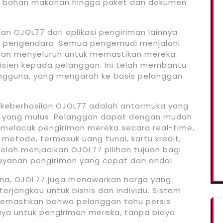
n bahan makanan hingga paket dan dokumen
n OJOL77 dari aplikasi pengiriman lainnya
uk pengendara. Semua pengemudi menjalani
ihan menyeluruh untuk memastikan mereka
sien kepada pelanggan. Ini telah membantu
gguna, yang mengarah ke basis pelanggan
ap keberhasilan OJOL77 adalah antarmuka yang
 yang mulus. Pelanggan dapat dengan mudah
 melacak pengiriman mereka secara real-time,
tode, termasuk uang tunai, kartu kredit,
telah menjadikan OJOL77 pilihan tujuan bagi
ayanan pengiriman yang cepat dan andal.
una, OJOL77 juga menawarkan harga yang
terjangkau untuk bisnis dan individu. Sistem
memastikan bahwa pelanggan tahu persis
ya untuk pengiriman mereka, tanpa biaya